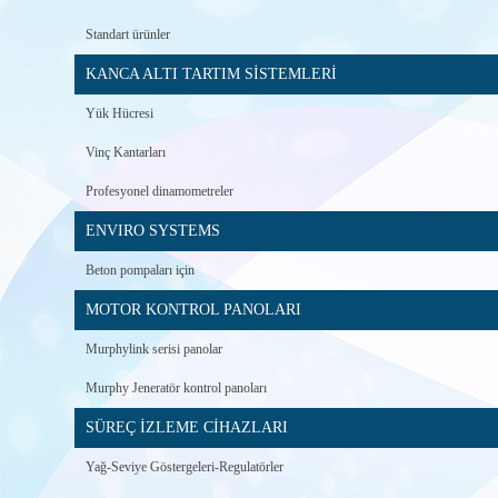
Standart ürünler
KANCA ALTI TARTIM SİSTEMLERİ
Yük Hücresi
Vinç Kantarları
Profesyonel dinamometreler
ENVIRO SYSTEMS
Beton pompaları için
MOTOR KONTROL PANOLARI
Murphylink serisi panolar
Murphy Jeneratör kontrol panoları
SÜREÇ İZLEME CİHAZLARI
Yağ-Seviye Göstergeleri-Regulatörler