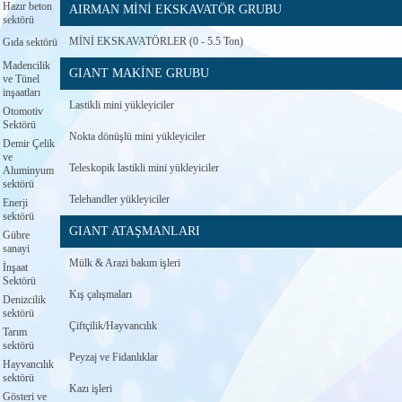
Hazır beton
AIRMAN MİNİ EKSKAVATÖR GRUBU
sektörü
MİNİ EKSKAVATÖRLER (0 - 5.5 Ton)
Gıda sektörü
Madencilik
GIANT MAKİNE GRUBU
ve Tünel
inşaatları
Lastikli mini yükleyiciler
Otomotiv
Sektörü
Nokta dönüşlü mini yükleyiciler
Demir Çelik
ve
Teleskopik lastikli mini yükleyiciler
Aluminyum
sektörü
Telehandler yükleyiciler
Enerji
sektörü
GIANT ATAŞMANLARI
Gübre
sanayi
Mülk & Arazi bakım işleri
İnşaat
Sektörü
Kış çalışmaları
Denizcilik
sektörü
Çiftçilik/Hayvancılık
Tarım
sektörü
Peyzaj ve Fidanlıklar
Hayvancılık
sektörü
Kazı işleri
Gösteri ve