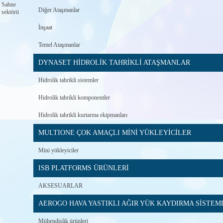
Sahne
Diğer Ataşmanlar
sektörü
İnşaat
Temel Ataşmanlar
DYNASET HİDROLİK TAHRİKLİ ATAŞMANLAR
Hidrolik tahrikli sistemler
Hidrolik tahrikli komponentler
Hidrolik tahrikli kurtarma ekipmanları
MULTIONE ÇOK AMAÇLI MİNİ YÜKLEYİCİLER
Mini yükleyiciler
ISB PLATFORMS ÜRÜNLERİ
AKSESUARLAR
AEROGO HAVA YASTIKLI AĞIR YÜK KAYDIRMA SİSTEM
Mühendislik ürünleri