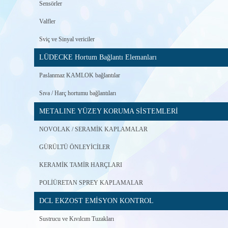
Sensörler
Valfler
Sviç ve Sinyal vericiler
LÜDECKE Hortum Bağlantı Elemanları
Paslanmaz KAMLOK bağlantılar
Sıva / Harç hortumu bağlantıları
METALINE YÜZEY KORUMA SİSTEMLERİ
NOVOLAK / SERAMİK KAPLAMALAR
GÜRÜLTÜ ÖNLEYİCİLER
KERAMİK TAMİR HARÇLARI
POLİÜRETAN SPREY KAPLAMALAR
DCL EKZOST EMİSYON KONTROL
Sustrucu ve Kıvılcım Tuzakları