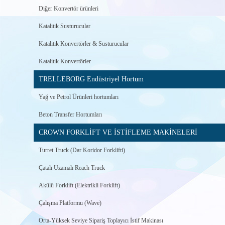
Diğer Konvertör ürünleri
Katalitik Susturucular
Katalitik Konvertörler & Susturucular
Katalitik Konvertörler
TRELLEBORG Endüstriyel Hortum
Yağ ve Petrol Ürünleri hortumları
Beton Transfer Hortumları
CROWN FORKLİFT VE İSTİFLEME MAKİNELERİ
Turret Truck (Dar Koridor Forklifti)
Çatalı Uzamalı Reach Truck
Akülü Forklift (Elektrikli Forklift)
Çalışma Platformu (Wave)
Orta-Yüksek Seviye Sipariş Toplayıcı İstif Makinası