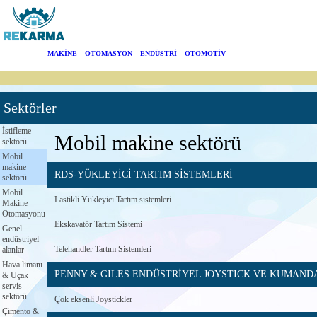
Markalar
MAKİNE
|
OTOMASYON
|
ENDÜSTRİ
|
OTOMOTİV
Haberler
Sektörler
Hakkımızda
İstifleme
Mobil makine sektörü
sektörü
Sektörler
Mobil
makine
RDS-YÜKLEYİCİ TARTIM SİSTEMLERİ
Arama
sektörü
Mobil
Lastikli Yükleyici Tartım sistemleri
Makine
İletişim
Otomasyonu
Ekskavatör Tartım Sistemi
Genel
endüstriyel
English
Telehandler Tartım Sistemleri
alanlar
Hava limanı
PENNY & GILES ENDÜSTRİYEL JOYSTICK VE KUMAND
& Uçak
servis
sektörü
Çok eksenli Joystickler
Çimento &