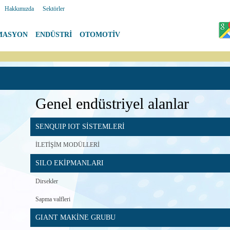
|
Hakkımızda
|
Sektörler
MASYON
|
ENDÜSTRİ
|
OTOMOTİV
Genel endüstriyel alanlar
SENQUIP IOT SİSTEMLERİ
İLETİŞİM MODÜLLERİ
SILO EKİPMANLARI
Dirsekler
Sapma valfleri
GIANT MAKİNE GRUBU