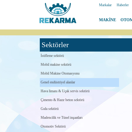
Markalar
|
Haberler
MAKİNE
|
OTO
Sektörler
İstifleme sektörü
Mobil makine sektörü
Mobil Makine Otomasyonu
Genel endüstriyel alanlar
Hava limanı & Uçak servis sektörü
Çimento & Hazır beton sektörü
Gıda sektörü
Madencilik ve Tünel inşaatları
Otomotiv Sektörü