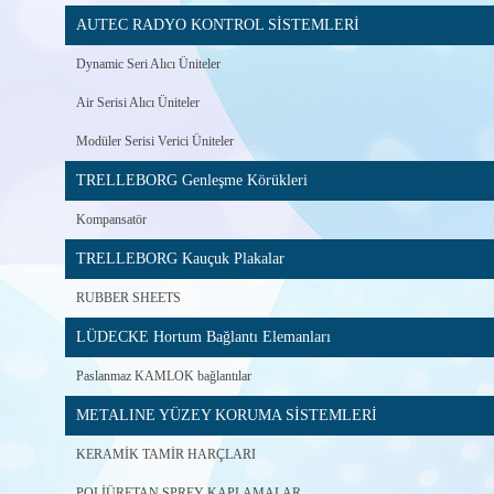
AUTEC RADYO KONTROL SİSTEMLERİ
Dynamic Seri Alıcı Üniteler
Air Serisi Alıcı Üniteler
Modüler Serisi Verici Üniteler
TRELLEBORG Genleşme Körükleri
Kompansatör
TRELLEBORG Kauçuk Plakalar
RUBBER SHEETS
LÜDECKE Hortum Bağlantı Elemanları
Paslanmaz KAMLOK bağlantılar
METALINE YÜZEY KORUMA SİSTEMLERİ
KERAMİK TAMİR HARÇLARI
POLİÜRETAN SPREY KAPLAMALAR