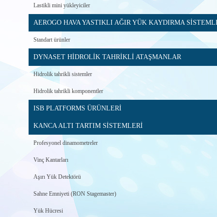
Lastikli mini yükleyiciler
AEROGO HAVA YASTIKLI AĞIR YÜK KAYDIRMA SİSTEML
Standart ürünler
DYNASET HİDROLİK TAHRİKLİ ATAŞMANLAR
Hidrolik tahrikli sistemler
Hidrolik tahrikli komponentler
ISB PLATFORMS ÜRÜNLERİ
KANCA ALTI TARTIM SİSTEMLERİ
Profesyonel dinamometreler
Vinç Kantarları
Aşırı Yük Detektörü
Sahne Emniyeti (RON Stagemaster)
Yük Hücresi