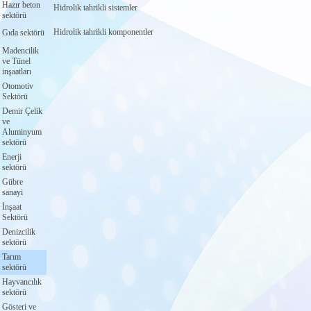
Hazır beton
Hidrolik tahrikli sistemler
sektörü
Hidrolik tahrikli komponentler
Gıda sektörü
Madencilik
ve Tünel
inşaatları
Otomotiv
Sektörü
Demir Çelik
ve
Aluminyum
sektörü
Enerji
sektörü
Gübre
sanayi
İnşaat
Sektörü
Denizcilik
sektörü
Tarım
sektörü
Hayvancılık
sektörü
Gösteri ve