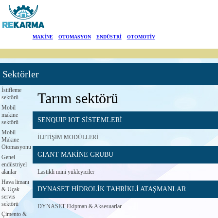
Markalar
MAKİNE
|
OTOMASYON
|
ENDÜSTRİ
|
OTOMOTİV
Haberler
Sektörler
Hakkımızda
İstifleme
Tarım sektörü
sektörü
Sektörler
Mobil
makine
SENQUIP IOT SİSTEMLERİ
Arama
sektörü
Mobil
İLETİŞİM MODÜLLERİ
Makine
İletişim
Otomasyonu
GIANT MAKİNE GRUBU
Genel
endüstriyel
English
alanlar
Lastikli mini yükleyiciler
Hava limanı
DYNASET HİDROLİK TAHRİKLİ ATAŞMANLAR
& Uçak
servis
sektörü
DYNASET Ekipman & Aksesuarlar
Çimento &