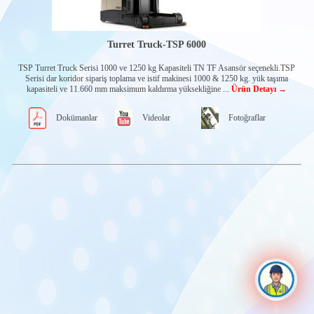
Akülü
İstifleyiciler
(Elektrikli
İstifleyiciler)
Turret Truck-TSP 6000
Çatalı Uzamalı
Reach Truck
TSP Turret Truck Serisi 1000 ve 1250 kg Kapasiteli TN TF Asansör seçenekli.TSP
Alçak Seviye
Serisi dar koridor sipariş toplama ve istif makinesi 1000 & 1250 kg. yük taşıma
Sipariş
kapasiteli ve 11.660 mm maksimum kaldırma yüksekliğine ...
Ürün Detayı →
Toplayıcı İstif
Makinası
Dokümanlar
Videolar
Fotoğraflar
Orta-Yüksek
Seviye Sipariş
Toplayıcı İstif
Makinası
Çalışma
Platformu
(Wave)
Turret Truck
(Dar Koridor
Forklifti)
Ağır Hizmet
Tipi Akülü
İstifleyiciler
Manuel
Transpalet
Oturarak
Kullanımlı