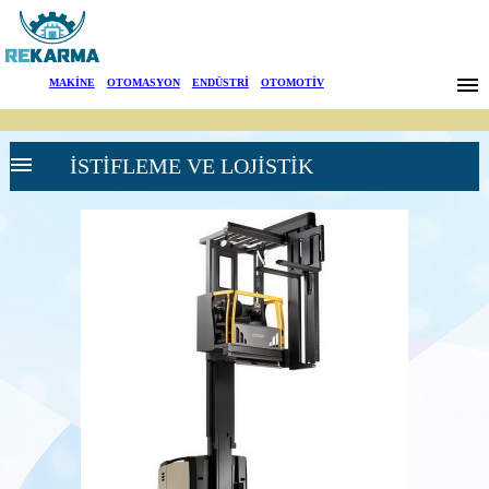
Markalar
MAKİNE
|
OTOMASYON
|
ENDÜSTRİ
|
OTOMOTİV
Haberler
İSTİFLEME VE LOJİSTİK
Hakkımızda
Sektörler
Arama
CROWN
İletişim
FORKLİFT
VE
İSTİFLEME
English
MAKİNELERİ
Akülü Forklift
(Elektrikli
Forklift)
Akülü
Transpalet