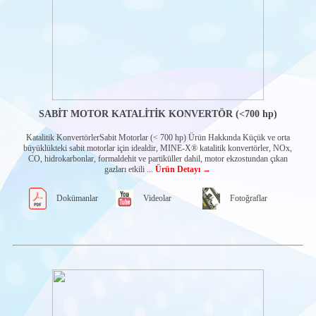
kontrol sistemleri
SÜREÇ İZLEME
CİHAZLARI
Alarm
fonksiyonlu
göstergeler
Yağ-Seviye
Göstergeleri-
Regulatörler
SABİT MOTOR KATALİTİK KONVERTÖR (<700 hp)
Sensörler
Elektro mekanik
Katalitik KonvertörlerSabit Motorlar (< 700 hp) Ürün Hakkında Küçük ve orta
kontrol cihazları
büyüklükteki sabit motorlar için idealdir, MINE-X® katalitik konvertörler, NOx,
CO, hidrokarbonlar, formaldehit ve partiküller dahil, motor ekzostundan çıkan
Akü şarj cihazları
gazları etkili ...
Ürün Detayı →
Sviç ve Sinyal
vericiler
Dokümanlar
Videolar
Fotoğraflar
Valfler
ELEKTRO-
HİDROLİK
KONTROL
Mobil makine
kontrolörleri
DCL EKZOST
EMİSYON
KONTROL