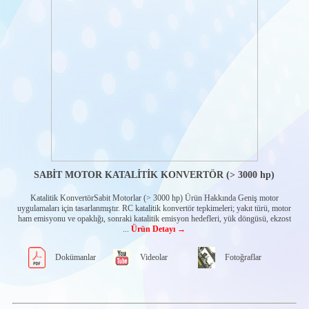
Katalitik
Konvertörler
Katalitik
Konvertörler &
Susturucular
Katalitik
Susturucular
Diğer Konvertör
ürünleri
TANK SEVİYE
ÖLÇÜM
SENSÖRLERİ
YAKIT TANKI
SENSÖRLERİ
SABİT MOTOR KATALİTİK KONVERTÖR (> 3000 hp)
GELİŞMİŞ
SÜRÜŞ
Katalitik KonvertörSabit Motorlar (> 3000 hp) Ürün Hakkında Geniş motor
ASİSTAN
uygulamaları için tasarlanmıştır. RC katalitik konvertör tepkimeleri; yakıt türü, motor
SİSTEMİ
ham emisyonu ve opaklığı, sonraki katalitik emisyon hedefleri, yük döngüsü, ekzost
YENİ ENERJİ
...
Ürün Detayı →
ARAÇLARI
ÇÖZÜMLERİ
Dokümanlar
Videolar
Fotoğraflar
SCR SİSTEM
UYGULAMASI
ADBLUE
KALİTE
SENSÖRLERİ