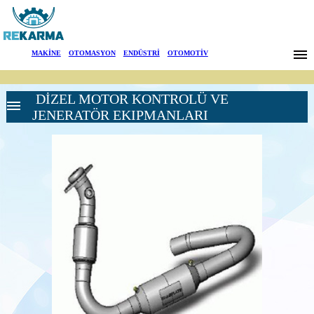
Markalar
MAKİNE
|
OTOMASYON
|
ENDÜSTRİ
|
OTOMOTİV
Haberler
DİZEL MOTOR KONTROLÜ VE
Hakkımızda
JENERATÖR EKIPMANLARI
Sektörler
Arama
AKÜ SÜREÇ
İletişim
İZLEME
SİSTEMLERİ
Kapasitif Elektrolit
English
Seviye Sensörleri
Akü Gerilim
Sensörleri
Akü izleme
sistemleri