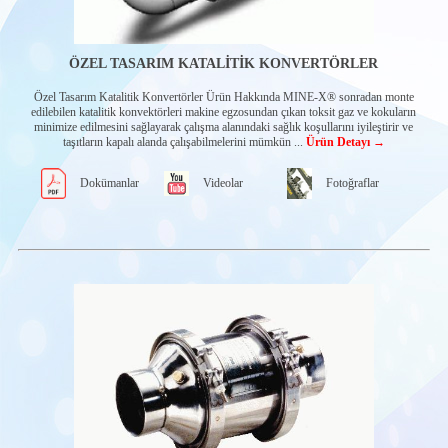
e²BMS
Su vanaları
Gaz Tahliye
ÖZEL TASARIM KATALİTİK KONVERTÖRLER
Sistemleri
Abertax Ana
Özel Tasarım Katalitik Konvertörler Ürün Hakkında MINE-X® sonradan monte
Kontrol Cihazları
edilebilen katalitik konvektörleri makine egzosundan çıkan toksit gaz ve kokuların
minimize edilmesini sağlayarak çalışma alanındaki sağlık koşullarını iyileştirir ve
Diğer Abertax
taşıtların kapalı alanda çalışabilmelerini mümkün ...
Ürün Detayı →
ürünleri
SENQUIP IOT
SİSTEMLERİ
Dokümanlar
Videolar
Fotoğraflar
İLETİŞİM
MODÜLLERİ
MURPHY
EKRANLAR
Powerview Glass
front displays
Powerview Tactile
button displays
Openview Edge-
to-edge displays
Powervision
Configuration
studio®
MOTOR