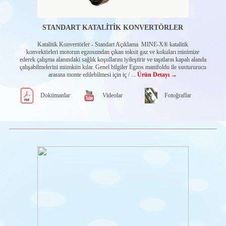
KONTROL
PANOLARI
Dizel motor
panoları-
STANDART KATALİTİK KONVERTÖRLER
Powercore
Markaya özel
Katalitik Konvertörler - Standart Açıklama MINE-X® katalitik
hazır panolar
konvektörleri motorun egzosundan çıkan toksit gaz ve kokuları minimize
ederek çalışma alanındaki sağlık koşullarını iyileştirir ve taşıtların kapalı alanda
Murphylink serisi
çalışabilmelerini mümkün kılar. Genel bilgiler Egzos manifoldu ile sustururucu
panolar
arasına monte edilebilmesi için iç / ...
Ürün Detayı →
Deniz motoru
kontrol panoları
Dokümanlar
Videolar
Fotoğraflar
Sulama motoru
panoları-WHB
serisi
Murphy
Endüstriyel
kablolama
CAN GİRİŞ-
ÇIKIŞ IO
MODÜLLERİ
Uyarlanabilir can
giriş-çıkış
modülleri
Can dönüştürücü
modülleri
Zero Off GPS Hız