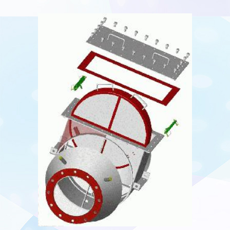
ADBLUE
SEVİYE
SENSÖRLERİ
ADBLUE
TANKLARI
NOZUL VE
AKSESUARLAR
EL-KONTROL
ÜNİTELERİ
Rotasyonel El tipi
kontrol cihazları