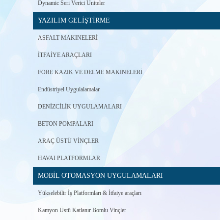
Dynamic Seri Verici Üniteler
YAZILIM GELİŞTİRME
ASFALT MAKINELERİ
İTFAİYE ARAÇLARI
FORE KAZIK VE DELME MAKINELERİ
Endüstriyel Uygulalamalar
DENİZCİLİK UYGULAMALARI
BETON POMPALARI
ARAÇ ÜSTÜ VİNÇLER
HAVAI PLATFORMLAR
MOBİL OTOMASYON UYGULAMALARI
Yükselebilir İş Platformları & İtfaiye araçları
Kamyon Üstü Katlanır Bomlu Vinçler