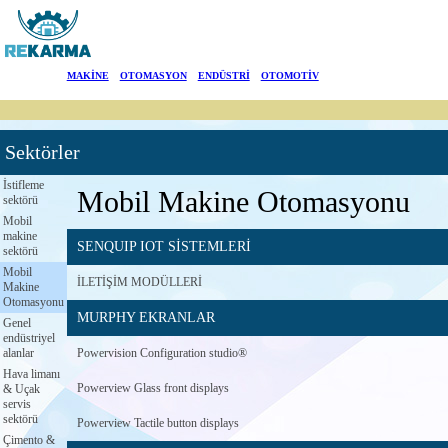
Markalar
MAKİNE
|
OTOMASYON
|
ENDÜSTRİ
|
OTOMOTİV
Haberler
Sektörler
Hakkımızda
İstifleme
Mobil Makine Otomasyonu
sektörü
Sektörler
Mobil
makine
SENQUIP IOT SİSTEMLERİ
Arama
sektörü
Mobil
İLETİŞİM MODÜLLERİ
Makine
İletişim
Otomasyonu
MURPHY EKRANLAR
Genel
endüstriyel
English
alanlar
Powervision Configuration studio®
Hava limanı
Powerview Glass front displays
& Uçak
servis
sektörü
Powerview Tactile button displays
Çimento &