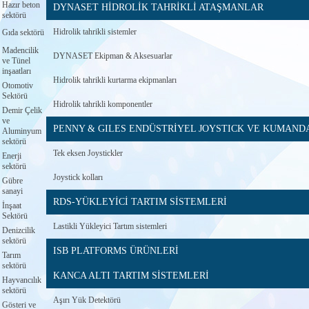
Hazır beton
DYNASET HİDROLİK TAHRİKLİ ATAŞMANLAR
sektörü
Hidrolik tahrikli sistemler
Gıda sektörü
Madencilik
DYNASET Ekipman & Aksesuarlar
ve Tünel
inşaatları
Hidrolik tahrikli kurtarma ekipmanları
Otomotiv
Sektörü
Hidrolik tahrikli komponentler
Demir Çelik
ve
PENNY & GILES ENDÜSTRİYEL JOYSTICK VE KUMAND
Aluminyum
sektörü
Tek eksen Joystickler
Enerji
sektörü
Joystick kolları
Gübre
sanayi
RDS-YÜKLEYİCİ TARTIM SİSTEMLERİ
İnşaat
Sektörü
Lastikli Yükleyici Tartım sistemleri
Denizcilik
sektörü
ISB PLATFORMS ÜRÜNLERİ
Tarım
sektörü
KANCA ALTI TARTIM SİSTEMLERİ
Hayvancılık
sektörü
Aşırı Yük Detektörü
Gösteri ve