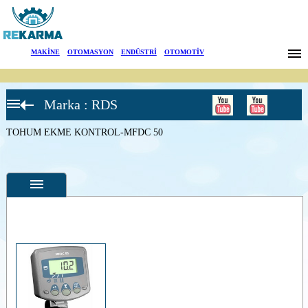
Markalar
MAKİNE
|
OTOMASYON
|
ENDÜSTRİ
|
OTOMOTİV
Haberler
Marka : RDS
Hakkımızda
Tohum Ekme
Kontrol
Sistemleri
TOHUM EKME KONTROL-MFDC 50
Sektörler
TOHUM
EKME
KONTROLÜ-
Arama
TL 100
TOHUM
EKME
İletişim
KONTROL-
MFDC 50
English
TOHUM
Özellikler
EKER
KONTROL
Fotoğraflar
ÜNİTESİ-
MFDC 100
--
Genel
TOHUM
Ürün
EKER
Fotoğrafları