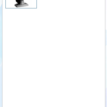
KONTROL
ÜNİTESİ-
Videolar
Artemis 100
TOHUM
Dokümanlar
EKER
KONTROL
Yardımcı
ÜNİTESİ-PSi
Ürünler
Artemis
TOHUM
Benzer
EKER
Ürünler
KONTROL
ÜNİTESİ-AC
100