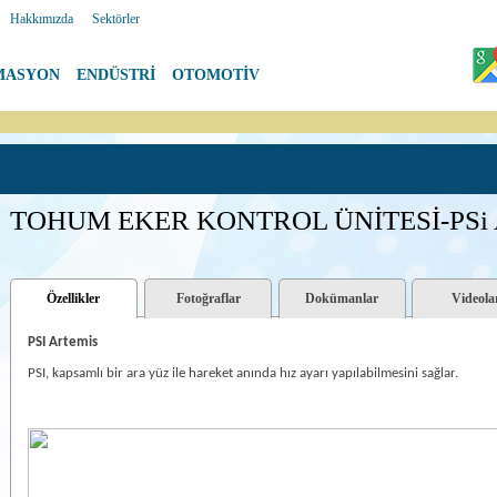
|
Hakkımızda
|
Sektörler
MASYON
|
ENDÜSTRİ
|
OTOMOTİV
TOHUM EKER KONTROL ÜNİTESİ-PSi A
Özellikler
Fotoğraflar
Dokümanlar
Videola
PSI Artemis
PSI, kapsamlı bir ara yüz ile hareket anında hız ayarı yapılabilmesini sağlar.