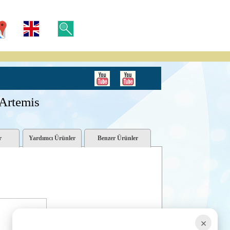
rtemis
r
Yardımcı Ürünler
Benzer Ürünler
×