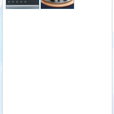
KONTROL
ÜNİTESİ-
Videolar
Artemis 100
TOHUM
Dokümanlar
EKER
KONTROL
Yardımcı
ÜNİTESİ-
Ürünler
PSi Artemis
TOHUM
Benzer
EKER
Ürünler
KONTROL
ÜNİTESİ-AC
100