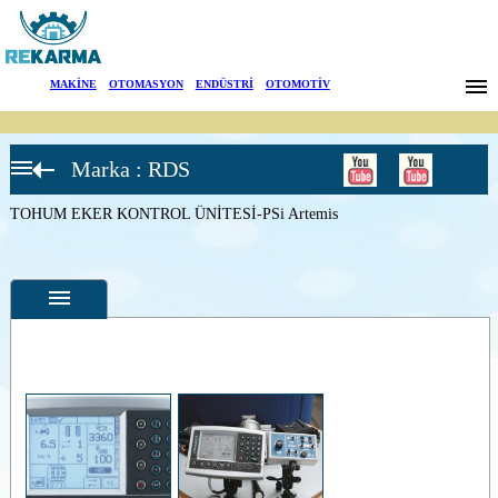
Markalar
MAKİNE
|
OTOMASYON
|
ENDÜSTRİ
|
OTOMOTİV
Haberler
Marka : RDS
Hakkımızda
Tohum Ekme
Kontrol
Sistemleri
TOHUM EKER KONTROL ÜNİTESİ-PSi Artemis
Sektörler
TOHUM
EKME
KONTROLÜ-
Arama
TL 100
TOHUM
EKME
İletişim
KONTROL-
MFDC 50
English
TOHUM
Özellikler
EKER
KONTROL
Fotoğraflar
ÜNİTESİ-
MFDC 100
--
Genel
TOHUM
Ürün
EKER
Fotoğrafları