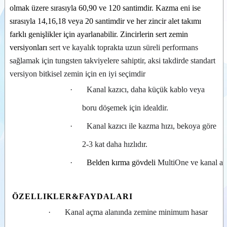
Beko
olmak üzere sırasıyla 60,90 ve 120 santimdir. Kazma eni ise
dönüşlü
Videolar
kazıcı
sırasıyla 14,16,18 veya 20 santimdir ve her zincir alet takımı
Kar küreme
Dokümanlar
farklı genişlikler için ayarlanabilir. Zincirlerin sert zemin
bıçağı
Tuz ve kum
versiyonları
sert ve kayalık toprakta uzun süreli performans
Ataşmanlar
serpme
sağlamak için tungsten takviyelere sahiptir, aksi takdirde standart
ataşmanı
Opsiyonel
Personel
Donanım
versiyon bitkisel zemin için en iyi seçimdir
yükseltme
platformu
·
Kanal kazıcı, daha küçük kablo veya
Hidrolik
kollu biçme
boru döşemek için idealdir.
ve budama
Kanal kazıcı
·
Kanal kazıcı ile kazma hızı, bekoya göre
Tomruk
2-3 kat daha hızlıdır.
yükleme
kıskacı
·
Belden kırma gövdeli
 MultiOne ve kanal açm
Beton
karıştırma
kovası
Ağaç
ÖZELLIKLER&
FAYDALARI
silkeleme
(Toplamalı)
·
Kanal açma alanında zemine minimum hasar
Burgu delici