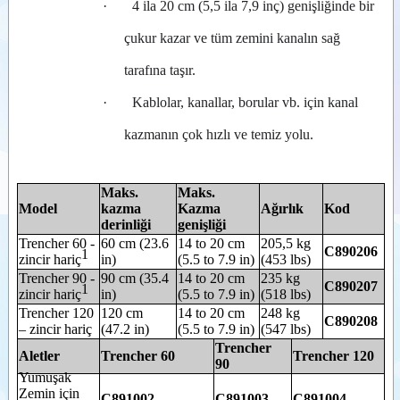
·
4 ila 20 cm (5,5 ila 7,9 inç) genişliğinde bir
Çit budama
Toplamalı
çukur kazar ve tüm zemini kanalın sağ
çim biçici
Yana
tarafına taşır.
kaydırmalı
biçme ve
·
Kablolar, kanallar, borular vb. için kanal
budama
Kar
kazmanın çok hızlı ve temiz yolu.
püskürtme
ataşmanı
Kar
süpürgesi
Maks.
Maks.
Üst kıskaçlı
Model
kazma
Kazma
Ağırlık
Kod
kova
derinliği
genişliği
Kıskaçlı
Trencher 60 -
60 cm (23.6
14 to 20 cm
205,5 kg
hafriyat
C890206
1
zincir hariç
in)
(5.5 to 7.9 in)
(453 lbs)
kovası
Trencher 90 -
90 cm (35.4
14 to 20 cm
235 kg
Hafif
C890207
1
zincir hariç
in)
(5.5 to 7.9 in)
(518 lbs)
malzeme
kovası
Trencher 120
120 cm
14 to 20 cm
248 kg
C890208
Teleskopik
–
zincir hariç
(47.2 in)
(5.5 to 7.9 in)
(547 lbs)
vinç
Trencher
Aletler
Trencher 60
Trencher 120
Big bag
90
yükleyici
Yumuşak
Yana
Zemin için
C891002
C891003
C891004