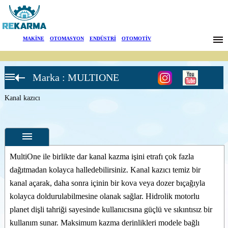
Markalar
MAKİNE
|
OTOMASYON
|
ENDÜSTRİ
|
OTOMOTİV
Haberler
Marka : MULTIONE
Hakkımızda
Ataşmanlar
Kanal kazıcı
Genel kova
Sektörler
Açılır kova
(4x1)
Arama
Palet çatalları
Saksı taşıma
İletişim
MultiOne ile birlikte dar kanal kazma işini etrafı çok fazla
Ot Biçme
dağıtmadan kolayca halledebilirsiniz. Kanal kazıcı temiz bir
Ataşmanı
English
Özellikler
kanal açarak, daha sonra içinin bir kova veya dozer bıçağıyla
Mini kazıcı
Fotoğraflar
kolayca doldurulabilmesine olanak sağlar. Hidrolik motorlu
Çim biçici
planet dişli tahriği sayesinde kullanıcısına güçlü ve sıkıntısız bir
--
Genel
Hidrolik
Ürün
kırıcı
kullanım sunar. Maksimum kazma derinlikleri modele bağlı
Fotoğrafları