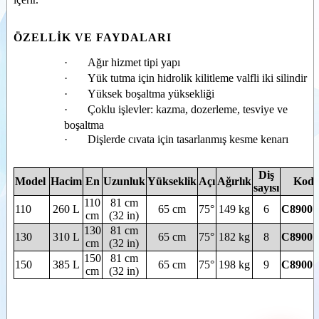
Beko
dönüşlü
Videolar
kazıcı
ÖZELLİK VE FAYDALARI
Kar küreme
Dokümanlar
bıçağı
·
Ağır hizmet tipi yapı
Tuz ve kum
Ataşmanlar
serpme
·
Yük tutma için hidrolik kilitleme valfli iki silindir
ataşmanı
Opsiyonel
·
Yüksek boşaltma yüksekliği
Personel
Donanım
·
Çoklu işlevler: kazma, dozerleme, tesviye ve
yükseltme
platformu
boşaltma
Hidrolik
·
Dişlerde cıvata için tasarlanmış kesme kenarı
kollu biçme
ve budama
Diş
Kanal kazıcı
Model
Hacim
En
Uzunluk
Yükseklik
Açı
Ağırlık
Kod
sayısı
Tomruk
110
81 cm
yükleme
110
260 L
65 cm
75°
149 kg
6
C8900
cm
(32 in)
kıskacı
130
81 cm
Beton
130
310 L
65 cm
75°
182 kg
8
C8900
karıştırma
cm
(32 in)
kovası
150
81 cm
150
385 L
65 cm
75°
198 kg
9
C8900
Ağaç
cm
(32 in)
silkeleme
(Toplamalı)
Burgu delici