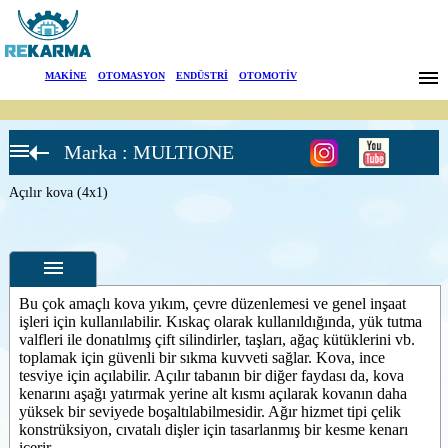
Markalar
MAKİNE
|
OTOMASYON
|
ENDÜSTRİ
|
OTOMOTİV
Haberler
Marka : MULTIONE
Hakkımızda
Ataşmanlar
Açılır kova (4x1)
Genel kova
Sektörler
Açılır kova
(4x1)
Arama
Palet çatalları
Saksı taşıma
İletişim
Bu çok amaçlı kova yıkım, çevre düzenlemesi ve genel inşaat
Ot Biçme
işleri için kullanılabilir. Kıskaç olarak kullanıldığında, yük tutma
Ataşmanı
valfleri ile donatılmış çift silindirler, taşları, ağaç kütüklerini vb.
English
Özellikler
toplamak için güvenli bir sıkma kuvveti sağlar. Kova, ince
Mini kazıcı
tesviye için açılabilir. Açılır tabanın bir diğer faydası da, kova
Fotoğraflar
Çim biçici
kenarını aşağı yatırmak yerine alt kısmı açılarak kovanın daha
yüksek bir seviyede boşaltılabilmesidir. Ağır hizmet tipi çelik
--
Genel
Hidrolik
konstrüksiyon, cıvatalı dişler için tasarlanmış bir kesme kenarı
Ürün
kırıcı
Fotoğrafları
içerir.