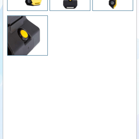
LK NEO 6
RADYO
Videolar
KONTROL
VERİCİ
Dokümanlar
ÜNİTE
LK NEO 6
Yardımcı
DF
Ürünler
RADYO
KONTROL
Benzer
VERİCİ
Ürünler
ÜNİTE
LK NEO 8
RADYO
KONTROL
VERİCİ
ÜNİTE
LK NEO 10
RADYO
KONTROL
VERİCİ
ÜNİTE
LK NEO 10
DF
RADYO
KONTROL
VERİCİ
ÜNİTE
LK NEO 12