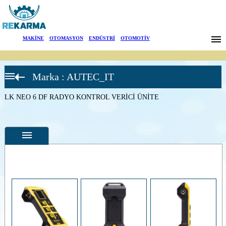
Markalar
MAKİNE
|
OTOMASYON
|
ENDÜSTRİ
|
OTOMOTİV
Haberler
Marka : AUTEC_IT
Hakkımızda
Air Serisi
Verici
Üniteler
LK NEO 6 DF RADYO KONTROL VERİCİ ÜNİTE
Sektörler
A4-A4B
RADYO
KONTROL
Arama
VERİCİ
ÜNİTE
A6-A6B
İletişim
RADYO
KONTROL
VERİCİ
English
Özellikler
ÜNİTE
A8-A8B
Fotoğraflar
RADYO
KONTROL
--
Genel
VERİCİ
Ürün
ÜNİTE
Fotoğrafları