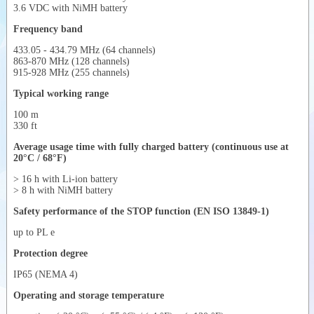
VERİCİ
3.6 VDC with NiMH battery
ÜNİTE
Frequency band
433.05 - 434.79 MHz (64 channels)
863-870 MHz (128 channels)
915-928 MHz (255 channels)
Typical working range
100 m
330 ft
Average usage time with fully charged battery (continuous use at
20°C / 68°F)
> 16 h with Li-ion battery
> 8 h with NiMH battery
Safety performance of the STOP function (EN ISO 13849-1)
up to PL e
Protection degree
IP65 (NEMA 4)
Operating and storage temperature