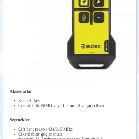
RADYO
KONTROL
VERİCİ
ÜNİTE
LK NEO 8
EX
RADYO
KONTROL
VERİCİ
ÜNİTE
LK NEO 12
EX
RADYO
KONTROL
VERİCİ
ÜNİTE
SK 4
RADYO
KONTROL
Aksesuarlar
VERİCİ
ÜNİTE
Kemerli kese
Çıkarılabilir NiMH veya Li-Ion pil ve şarj cihazı
SK8B
RADYO
KONTROL
Seçenekler
VERİCİ
ÜNİTE
Çift bant radyo (434/915 MHz)
COMPACT
Çıkarılabilir güç anahtarı:
AJC