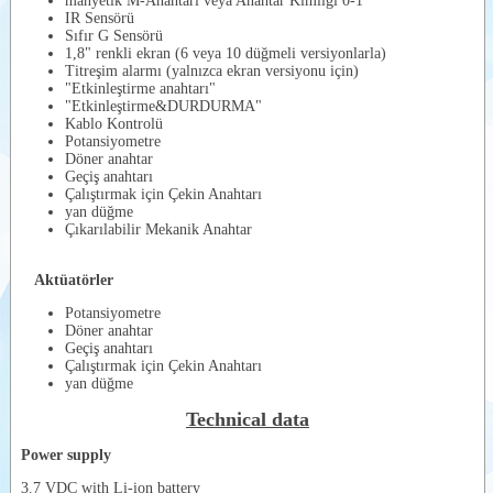
manyetik M-Anahtarı veya Anahtar Kimliği 0-1
RADYO
IR Sensörü
KONTROL
Sıfır G Sensörü
VERİCİ
1,8" renkli ekran (6 veya 10 düğmeli versiyonlarla)
ÜNİTE
Titreşim alarmı (yalnızca ekran versiyonu için)
CURVE
"Etkinleştirme anahtarı"
AJQ
"Etkinleştirme&DURDURMA"
RADYO
Kablo Kontrolü
KONTROL
Potansiyometre
VERİCİ
Döner anahtar
ÜNİTE
Geçiş anahtarı
AJS-
Çalıştırmak için Çekin Anahtarı
RADYO
yan düğme
KONTROL
Çıkarılabilir Mekanik Anahtar
VERİCİ
ÜNİTE
AJR-
Aktüatörler
RADYO
KONTROL
Potansiyometre
VERİCİ
Döner anahtar
ÜNİTE
Geçiş anahtarı
R-PRO AJT
Çalıştırmak için Çekin Anahtarı
RADYO
yan düğme
KONTROL
VERİCİ
Technical data
ÜNİTE
AJM-
Power supply
RADYO
KONTROL
3.7 VDC with Li-ion battery