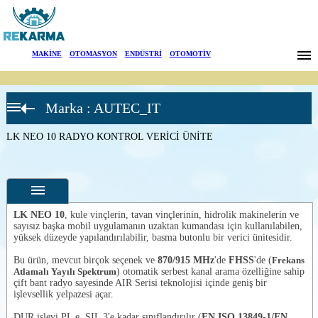
Markalar
MAKİNE
|
OTOMASYON
|
ENDÜSTRİ
|
OTOMOTİV
Haberler
Marka : AUTEC_IT
Hakkımızda
Air Serisi
Verici
Üniteler
LK NEO 10 RADYO KONTROL VERİCİ ÜNİTE
Sektörler
A4-A4B
RADYO
KONTROL
Arama
VERİCİ
ÜNİTE
A6-A6B
İletişim
LK NEO 10
, kule vinçlerin, tavan vinçlerinin, hidrolik makinelerin ve
RADYO
sayısız başka mobil uygulamanın uzaktan kumandası için kullanılabilen,
KONTROL
yüksek düzeyde yapılandırılabilir, basma butonlu bir verici ünitesidir.
VERİCİ
English
Özellikler
ÜNİTE
Bu ürün, mevcut birçok seçenek ve
870/915 MHz
'de
FHSS
'de (
Frekans
A8-A8B
Fotoğraflar
Atlamalı Yayılı Spektrum
) otomatik serbest kanal arama özelliğine sahip
RADYO
çift bant radyo sayesinde AIR Serisi teknolojisi içinde geniş bir
KONTROL
--
Genel
işlevsellik yelpazesi açar.
VERİCİ
Ürün
ÜNİTE
Fotoğrafları
DUR işlevi PL e, SIL 3'e kadar sınıflandırılır (
EN ISO 13849-1/EN