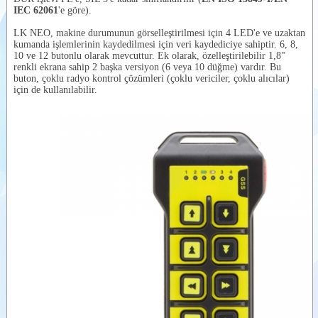
LK NEO 6
IEC 62061
'e göre).
RADYO
Videolar
KONTROL
LK NEO, makine durumunun görselleştirilmesi için 4 LED'e ve uzaktan
VERİCİ
Dokümanlar
kumanda işlemlerinin kaydedilmesi için veri kaydediciye sahiptir. 6, 8,
ÜNİTE
10 ve 12 butonlu olarak mevcuttur. Ek olarak, özelleştirilebilir 1,8"
LK NEO 6
Yardımcı
renkli ekrana sahip 2 başka versiyon (6 veya 10 düğme) vardır. Bu
DF
Ürünler
buton, çoklu radyo kontrol çözümleri (çoklu vericiler, çoklu alıcılar)
RADYO
için de kullanılabilir.
KONTROL
Benzer
VERİCİ
Ürünler
ÜNİTE
LK NEO 8
RADYO
KONTROL
VERİCİ
ÜNİTE
LK NEO
10 RADYO
KONTROL
VERİCİ
ÜNİTE
LK NEO 10
DF
RADYO
KONTROL
VERİCİ
ÜNİTE
LK NEO 12