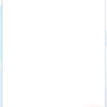
LK NEO 6
RADYO
Videolar
KONTROL
VERİCİ
Dokümanlar
ÜNİTE
LK NEO 6
Yardımcı
DF
Ürünler
RADYO
KONTROL
Benzer
VERİCİ
Ürünler
ÜNİTE
LK NEO 8
RADYO
KONTROL
VERİCİ
ÜNİTE
LK NEO 10
RADYO
KONTROL
VERİCİ
ÜNİTE
LK NEO 10
DF
RADYO
KONTROL
VERİCİ
ÜNİTE
LK NEO