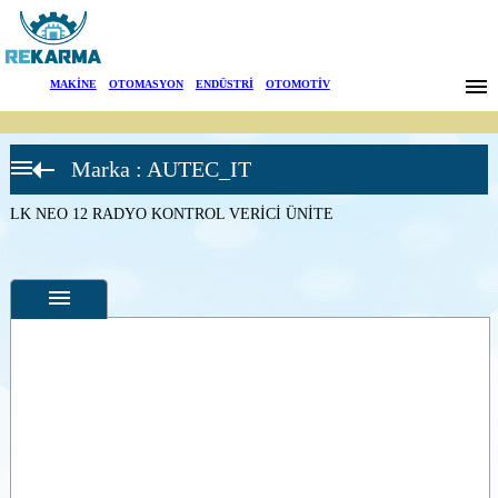
Markalar
MAKİNE
|
OTOMASYON
|
ENDÜSTRİ
|
OTOMOTİV
Haberler
Marka : AUTEC_IT
Hakkımızda
Air Serisi
Verici
Üniteler
LK NEO 12 RADYO KONTROL VERİCİ ÜNİTE
Sektörler
A4-A4B
RADYO
KONTROL
Arama
VERİCİ
ÜNİTE
A6-A6B
İletişim
RADYO
KONTROL
VERİCİ
English
Özellikler
ÜNİTE
A8-A8B
Fotoğraflar
RADYO
KONTROL
--
Genel
VERİCİ
Ürün
ÜNİTE
Fotoğrafları