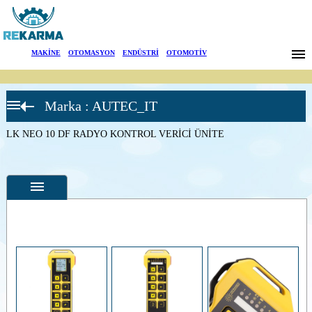
Markalar
MAKİNE
|
OTOMASYON
|
ENDÜSTRİ
|
OTOMOTİV
Haberler
Marka : AUTEC_IT
Hakkımızda
Air Serisi
Verici
Üniteler
LK NEO 10 DF RADYO KONTROL VERİCİ ÜNİTE
Sektörler
A4-A4B
RADYO
KONTROL
Arama
VERİCİ
ÜNİTE
A6-A6B
İletişim
RADYO
KONTROL
VERİCİ
English
Özellikler
ÜNİTE
A8-A8B
Fotoğraflar
RADYO
KONTROL
--
Genel
VERİCİ
Ürün
ÜNİTE
Fotoğrafları