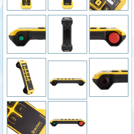
LK NEO 6
RADYO
Videolar
KONTROL
VERİCİ
Dokümanlar
ÜNİTE
LK NEO 6
Yardımcı
DF
Ürünler
RADYO
KONTROL
Benzer
VERİCİ
Ürünler
ÜNİTE
LK NEO 8
RADYO
KONTROL
VERİCİ
ÜNİTE
LK NEO 10
RADYO
KONTROL
VERİCİ
ÜNİTE
LK NEO
10 DF
RADYO
KONTROL
VERİCİ
ÜNİTE
LK NEO 12