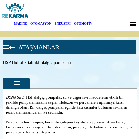
Markalar
MAKİNE
|
OTOMASYON
|
ENDÜSTRİ
|
OTOMOTİV
Haberler
ATAŞMANLAR
Hakkımızda
DYNASET
HİDROLİK
TAHRİKLİ
Sektörler
HSP Hidrolik tahrikli dalgıç pompaları
ATAŞMANLAR
Hidrolik tahrikli
Arama
komponentler
HG_Hidrolik
tahrikli
İletişim
Jeneratörler
DYNASET
HSP dalgıç pompalar, su ve diğer sıvı maddelerin etkili bir
HWG Hidrolik
şekilde pompalanmasını sağlar. Helezon ve pervaneleri aşınmaya karsı
tahrikli kaynak
English
dirençli olan HSP dalgıç pompalar, içinde katı cisimler bulunan sıvıların
Özellikler
makinesi
pompalanmasında en iyi secimdir.
HMG Hidrolik
Fotoğraflar
tahrikli manyetik
Pompanın basit yapısı, her turlu çalışma koşulunda güvenirlik ve kolay
jeneratorler
kullanım imkanı sağlar. Hidrolik motor, pompayı darbelerden korumak için
--
Genel
HMAG Hidrolik
pompa gövdesine yerleştirilir.
Ürün
mıknatıs
Fotoğrafları