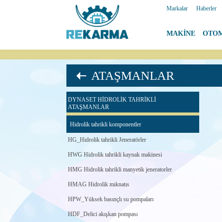
Markalar
|
Haberler
MAKİNE
|
OTO
ATAŞMANLAR
DYNASET HİDROLİK TAHRİKLİ
ATAŞMANLAR
Hidrolik tahrikli komponentler
HG_Hidrolik tahrikli Jeneratörler
HWG Hidrolik tahrikli kaynak makinesi
HMG Hidrolik tahrikli manyetik jeneratorler
HMAG Hidrolik mıknatıs
HPW_Yüksek basınçlı su pompaları
HDF_Delici akışkan pompası