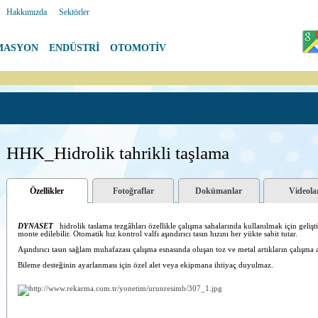
|
Hakkımızda
|
Sektörler
MASYON
|
ENDÜSTRİ
|
OTOMOTİV
HHK_Hidrolik tahrikli taşlama
Özellikler
Fotoğraflar
Dokümanlar
Videola
DYNASET
hidrolik taslama tezgâhları özellikle çalışma sahalarında kullanılmak için gelişti
monte edilebilir. Otomatik hız kontrol valfı aşındırıcı tasın hızını her yükte sabit tutar.
Aşındırıcı tasın sağlam muhafazası çalışma esnasında oluşan toz ve metal artıkların çalışma a
Bileme desteğinin ayarlanması için özel alet veya ekipmana
ihtiyaç duyulmaz.