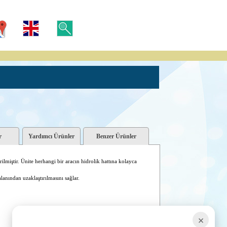
r
Yardımcı Ürünler
Benzer Ürünler
rilmiştir. Ünite herhangi bir aracın hidrolik hattına kolayca
lanından uzaklaştırılmasını sağlar.
×