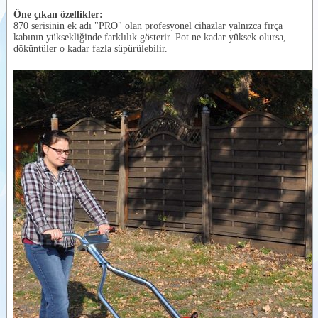
Öne çıkan özellikler:
Videolar
870 serisinin ek adı "PRO" olan profesyonel cihazlar yalnızca fırça
kabının yüksekliğinde farklılık gösterir. Pot ne kadar yüksek olursa,
Dokümanlar
döküntüler o kadar fazla süpürülebilir.
Yardımcı
Ürünler
Benzer
Ürünler