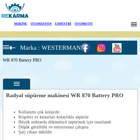
Markalar
MAKİNE
|
OTOMASYON
|
ENDÜSTRİ
|
OTOMOTİV
Haberler
Marka : WESTERMANN
Hakkımızda
RADYAL
SÜPÜRÜCÜLER
WR 870 Battery PRO
WR 870 EGO
Sektörler
WR 870 Battery
Arama
WR 650 Battery
WR 870 Honda
İletişim
GXV160 PRO
Radyal süpürme makinesi WR 870 Battery PRO
WR 870 Battery
PRO
English
Özellikler
WR 870 Honda
Kullanımı çok kolaydır
PRO
Köşeleri ve kenarları kolaylıkla süpürür
Fotoğraflar
Büyük miktarda döküntüyü süpürmek için tasarlandı
WR 870 Honda
Düşük gürültülü ve emisyonsuz çalışma
Special
--
Genel
Şarj cihazı dahildir
Ürün
Fotoğrafları