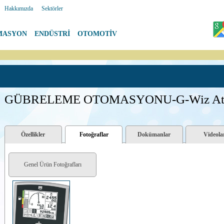
|
Hakkımızda
|
Sektörler
MASYON
|
ENDÜSTRİ
|
OTOMOTİV
GÜBRELEME OTOMASYONU-G-Wiz At
Özellikler
Fotoğraflar
Dokümanlar
Videola
Genel Ürün Fotoğrafları