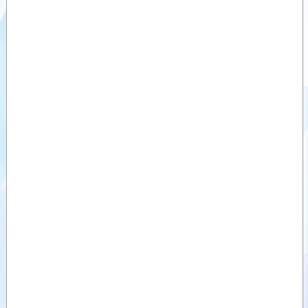
Videolar
Dokümanlar
Yardımcı
Ürünler
Benzer
Ürünler