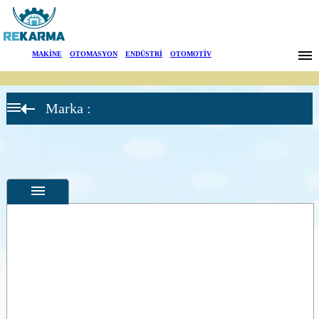
Markalar
MAKİNE
|
OTOMASYON
|
ENDÜSTRİ
|
OTOMOTİV
Haberler
Marka :
Hakkımızda
Sektörler
Arama
İletişim
English
Özellikler
Fotoğraflar
--
Genel
Ürün
Fotoğrafları