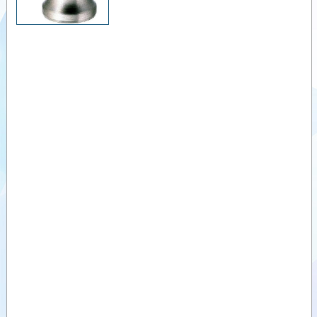
KAMLOK-C-
Videolar
SS-BU
According US-
MIL-Norm
Dokümanlar
KAMLOK-D-
Yardımcı
SS-BU DIN EN
Ürünler
14420-7
KAMLOK-E-SS
Benzer
According US-
Ürünler
MIL-Norm
KAMLOK-F-SS
DIN-EN-14420-7
KAMLOK-DP-
SS DIN EN
14420-7
DC-SS-BU
DUST CAP EN
14420-7 Form
DC
KSA Hortum
kelepçeleri
KAMLOK
KOLU - KAHM
Cam Lever
KAMLOK-GTA
Erkek dişli