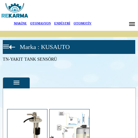
Markalar
MAKİNE
|
OTOMASYON
|
ENDÜSTRİ
|
OTOMOTİV
Haberler
Marka : KUSAUTO
Hakkımızda
YAKIT
TANKI
SENSÖRLERİ
TN-YAKIT TANK SENSÖRÜ
Sektörler
S5-YAKIT
TANK
SENSÖRÜ
Arama
SAP-YAKIT
TANK
SENSÖRÜ
İletişim
CLS4-YAKIT
TANK
English
SENSÖRÜ
Özellikler
TN-YAKIT
TANK
Fotoğraflar
SENSÖRÜ
SAH-YAKIT
--
Genel
TANK
Ürün
SENSÖRÜ
Fotoğrafları