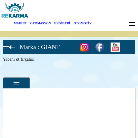
Markalar
MAKİNE
|
OTOMASYON
|
ENDÜSTRİ
|
OTOMOTİV
Haberler
Marka : GIANT
Hakkımızda
Mülk &
Arazi
bakım
Yabani ot fırçaları
Sektörler
işleri
Dairesel
çim biçme
Arama
Cadde
süpürme
ataşmanı
İletişim
Yabani ot
fırçaları
English
Harman
Özellikler
biçme
Fotoğraflar
Toplamalı
harman
biçme
--
Genel
Ürün
Dairesel
Fotoğrafları