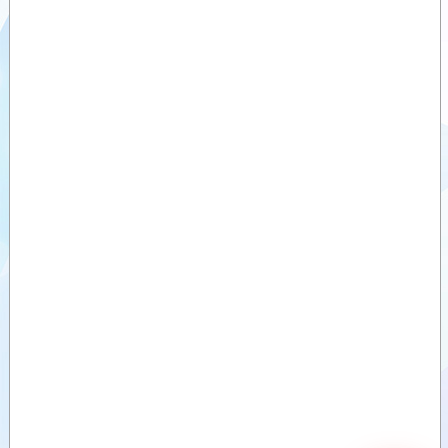
dönüşlü
Çim biçme
Videolar
Cadde
yıkama
Dokümanlar
ataşmanları
Mafsal
Ataşmanlar
kollu
biçme
Opsiyonel
Ataşmanı
Donanım
Dairesel
Yabani ot
ve çok
amaçlı
süpürgeler
Yaprak
toplama
Ataşmanı