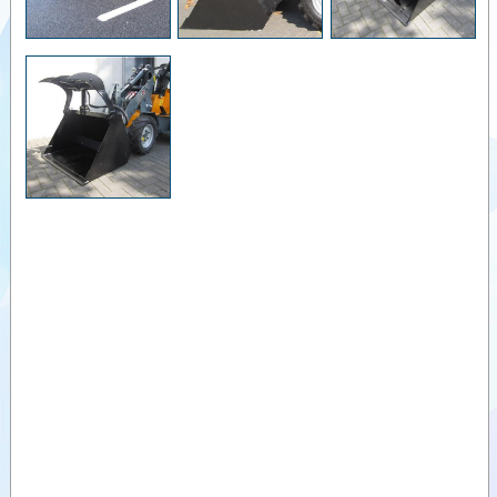
devirmeli
kovalar
Videolar
Üstten
devirmeli
Dokümanlar
Pelikan
kovalar
Ataşmanlar
Üstten
kıskaçlı
Opsiyonel
yüksek
Donanım
hacimli
kovalar
Palet çatalı
Forklift /
Palet
asansörü
Devirmeli
treyler
Üç nokta
bağlantılı
kaldırma
mekanizması