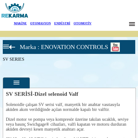
Markalar
MAKİNE
|
OTOMASYON
|
ENDÜSTRİ
|
OTOMOTİV
Haberler
Marka : ENOVATION CONTROLS
Hakkımızda
Valfler
CKV /
SV SERIES
Sektörler
PRV
SERIES
SV
Arama
SERIES
İletişim
SV SERİSİ-Dizel selenoid Valf
English
Solenoidle çalışan SV serisi valf, manyetik bir anahtar vasıtasıyla
Özellikler
aküden akım verildiğinde açılan normalde kapalı bir valftir.
Fotoğraflar
Dizel motor ve pompa veya kompresör üzerine takılan sıcaklık, seviye
veya basınç Swichgage® cihazları, valfi kapatan ve motoru durduran
--
Genel
aküden devreyi kesen manyetik anahtarı açar.
Ürün
Fotoğrafları