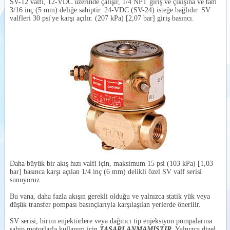
SV-12 valfi, 12-VDC üzerinde çalışır, 1/4 NPT giriş ve çıkışına ve tam
3/16 inç (5 mm) deliğe sahiptir. 24-VDC (SV-24) isteğe bağlıdır. SV
Videolar
valfleri 30 psi'ye karşı açılır. (207 kPa) [2,07 bar] giriş basıncı.
Dokümanlar
Yardımcı
Ürünler
Benzer
Ürünler
Daha büyük bir akış hızı valfi için, maksimum 15 psi (103 kPa) [1,03
bar] basınca karşı açılan 1/4 inç (6 mm) delikli özel SV valf serisi
sunuyoruz.
Bu vana, daha fazla akışın gerekli olduğu ve yalnızca statik yük veya
düşük transfer pompası basınçlarıyla karşılaşılan yerlerde önerilir.
SV serisi, birim enjektörlere veya dağıtıcı tip enjeksiyon pompalarına
sahip motorlarla kullanım için
TASARLANMAMIŞTIR
. Yalnızca dizel