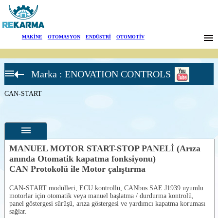
Markalar
MAKİNE
|
OTOMASYON
|
ENDÜSTRİ
|
OTOMOTİV
Haberler
Marka : ENOVATION CONTROLS
Hakkımızda
Dizel motor
panoları-
Powercore
CAN-START
Sektörler
Dizel Motor
Paneli-
MPC10
Arama
Dizel Motor
Paneli-
MPC-20
İletişim
MANUEL MOTOR START-STOP PANELİ (
Arıza
Dizel Motor
anında Otomatik kapatma fonksiyonu)
Paneli-TEC-
English
10
CAN Protokolü ile Motor çalıştırma
Özellikler
Motor
Kontrol
Fotoğraflar
CAN-START modülleri, ECU kontrollü, CANbus SAE J1939 uyumlu
Paneli-
motorlar için otomatik veya manuel başlatma / durdurma kontrolü,
CASCADE
--
Genel
panel göstergesi sürüşü, arıza göstergesi ve yardımcı kapatma koruması
Anahtarlı
Ürün
sağlar.
Jeneratör
Fotoğrafları