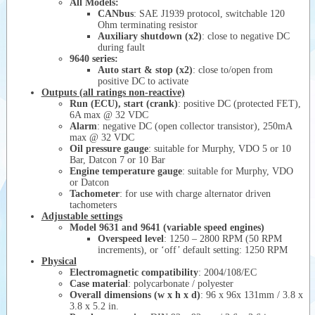
All Models:
CANbus
: SAE J1939 protocol, switchable 120
Ohm terminating resistor
Auxiliary shutdown (x2)
: close to negative DC
during fault
9640 series:
Auto start & stop (x2)
: close to/open from
positive DC to activate
Outputs (all ratings non-reactive)
Run (ECU), start (crank)
: positive DC (protected FET),
6A max @ 32 VDC
Alarm
: negative DC (open collector transistor), 250mA
max @ 32 VDC
Oil pressure gauge
: suitable for Murphy, VDO 5 or 10
Bar, Datcon 7 or 10 Bar
Engine temperature gauge
: suitable for Murphy, VDO
or Datcon
Tachometer
: for use with charge alternator driven
tachometers
Adjustable settings
Model 9631 and 9641 (variable speed engines)
Overspeed level
: 1250 – 2800 RPM (50 RPM
increments), or ‘off’ default setting: 1250 RPM
Physical
Electromagnetic compatibility
: 2004/108/EC
Case material
: polycarbonate / polyester
Overall dimensions (w x h x d)
: 96 x 96x 131mm / 3.8 x
3.8 x 5.2 in.