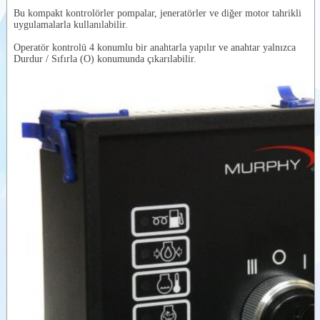
Kontrol
Bu kompakt kontrolörler pompalar, jeneratörler ve diğer motor tahrikli
Panosu-
Videolar
uygulamalarla kullanılabilir.
KEYSTART
Dokümanlar
Operatör kontrolü 4 konumlu bir anahtarla yapılır ve anahtar yalnızca
Durdur / Sıfırla (O) konumunda çıkarılabilir.
Yardımcı
Ürünler
Benzer
Ürünler