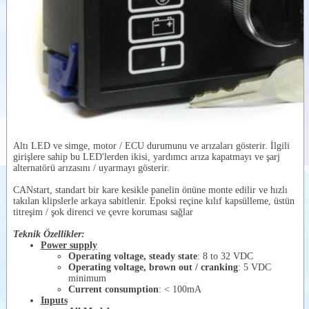
Altı LED ve simge, motor / ECU durumunu ve arızaları gösterir. İlgili
girişlere sahip bu LED'lerden ikisi, yardımcı arıza kapatmayı ve şarj
alternatörü arızasını / uyarmayı gösterir.
CANstart, standart bir kare kesikle panelin önüne monte edilir ve hızlı
takılan klipslerle arkaya sabitlenir. Epoksi reçine kılıf kapsülleme, üstün
titreşim / şok direnci ve çevre koruması sağlar
Teknik Özellikler:
Power supply
Operating voltage, steady state
: 8 to 32 VDC
Operating voltage, brown out / cranking
: 5 VDC
minimum
Current consumption
: < 100mA
Inputs