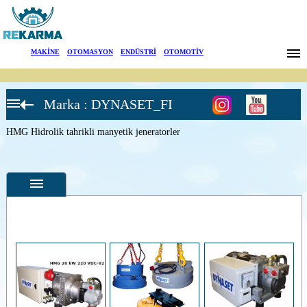
Markalar
MAKİNE
|
OTOMASYON
|
ENDÜSTRİ
|
OTOMOTİV
Haberler
Marka : DYNASET_FI
Hakkımızda
Hidrolik
tahrikli
komponentler
HMG Hidrolik tahrikli manyetik jeneratorler
Sektörler
HG_Hidrolik
tahrikli
Jeneratörler
Arama
HWG Hidrolik
tahrikli kaynak
makinesi
İletişim
HMG
Hidrolik
English
tahrikli
Özellikler
manyetik
jeneratorler
Fotoğraflar
HMAG
Hidrolik
--
Genel
mıknatıs
Ürün
HPW_Yüksek
Fotoğrafları