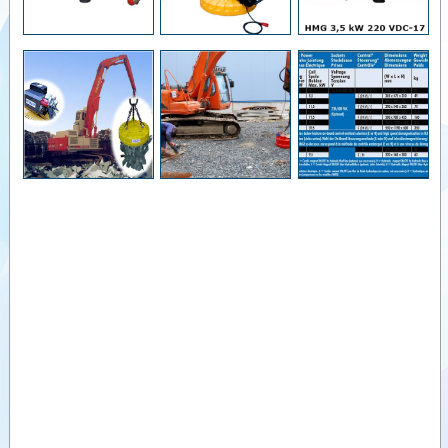
basınçlı su
pompaları
Videolar
HDF_Delici
akışkan
Dokümanlar
pompası
Yardımcı
HSP Hidrolik
Ürünler
tahrikli dalgıç
pompaları
Benzer
HK/HKL
Ürünler
Hidrolik
kompresörler
HHK_Hidrolik
tahrikli taşlama
HVB Hidrolik
vibrasyon
pompası
HGG -
Hidrolik Uçak
İkmal
Jeneratörü