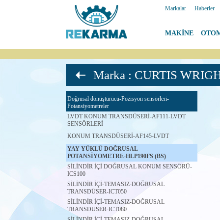
Markalar
|
Haberler
MAKİNE
|
OTO
Marka : CURTIS WRIGHT
Doğrusal dönüştürücü-Pozisyon sensörleri-
Potansiyometreler
LVDT KONUM TRANSDÜSERİ-AF111-LVDT
SENSÖRLERİ
KONUM TRANSDÜSERİ-AF145-LVDT
YAY YÜKLÜ DOĞRUSAL
POTANSİYOMETRE-HLP190FS (BS)
SİLİNDİR İÇİ DOĞRUSAL KONUM SENSÖRÜ-
ICS100
SİLİNDİR İÇİ-TEMASIZ-DOĞRUSAL
TRANSDÜSER-ICT050
SİLİNDİR İÇİ-TEMASIZ-DOĞRUSAL
TRANSDÜSER-ICT080
SİLİNDİR İÇİ-TEMASIZ-DOĞRUSAL-