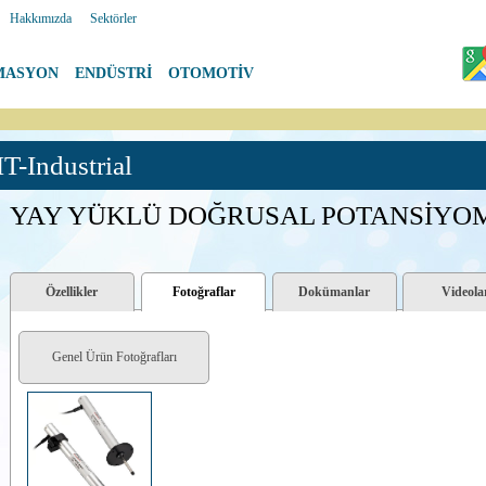
|
Hakkımızda
|
Sektörler
MASYON
|
ENDÜSTRİ
|
OTOMOTİV
-Industrial
YAY YÜKLÜ DOĞRUSAL POTANSİYOME
Özellikler
Fotoğraflar
Dokümanlar
Videola
Genel Ürün Fotoğrafları