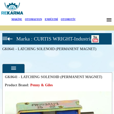
Markalar
MAKİNE
|
OTOMASYON
|
ENDÜSTRİ
|
OTOMOTİV
Haberler
Marka : CURTIS WRIGHT-Industrial
Hakkımızda
KİLİTLİ
SOLENOİDLER
GK0641 - LATCHING SOLENOID (PERMANENT MAGNET)
GK0625 -
Sektörler
LATCHING
SOLENOID
(PERMANENT
Arama
MAGNET)
GK0641 -
LATCHING
İletişim
GK0641 - LATCHING SOLENOID (PERMANENT MAGNET)
SOLENOID
(PERMANENT
Product Brand:
Penny & Giles
MAGNET)
English
Özellikler
GK0730 -
LATCHING
Fotoğraflar
SOLENOID
(PERMANENT
--
Genel
MAGNET)
Ürün
GK0740 -
Fotoğrafları