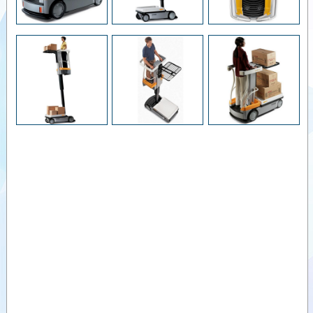
--
Crown
Çalışma
Alanında
Videolar
Dokümanlar
Yardımcı
Ürünler
Benzer
Ürünler