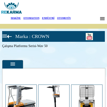
Markalar
MAKİNE
|
OTOMASYON
|
ENDÜSTRİ
|
OTOMOTİV
Haberler
Marka : CROWN
Hakkımızda
Çalışma
Platformu
(Wave)
Çalışma Platformu Serisi-Wav 50
Sektörler
Çalışma
Platformu
Serisi-
Arama
Wav 50
İletişim
English
Özellikler
Fotoğraflar
--
Genel
Ürün
Fotoğrafları