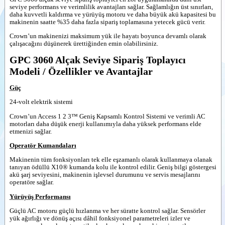
Toplayıcı
seviye performans ve verimlilik avantajları sağlar. Sağlamlığın üst sınırları,
Alçak
daha kuvvetli kaldırma ve yürüyüş motoru ve daha büyük akü kapasitesi bu
--
Crown
Seviye
makinenin saatte %35 daha fazla sipariş toplamasına yetecek gücü verir.
Çalışma
Sipariş
alanında
Crown’un makinenizi maksimum yük ile hayatı boyunca devamlı olarak
Toplayıcı-
çalışacağını düşünerek ürettiğinden emin olabilirsiniz.
GPC
Videolar
3060
GPC 3060 Alçak Seviye Sipariş Toplayıcı
Alçak
Dokümanlar
Modeli / Özellikler ve Avantajlar
Seviye
Sipariş
Yardımcı
Toplayıcı-
Ürünler
Güç
Çatalı
kaldırmalı-
24-volt elektrik sistemi
Benzer
GPC 3045
Ürünler
Crown’un Access 1 2 3™ Geniş Kapsamlı Kontrol Sistemi ve verimli AC
Makas
motorları daha düşük enerji kullanımıyla daha yüksek performans elde
Kaldırma
etmenizi sağlar.
Çatallı
Alçak
Operatör Kumandaları
Seviye
Sipariş
Makinenin tüm fonksiyonları tek elle eşzamanlı olarak kullanmaya olanak
Toplayıcı-
tanıyan ödüllü X10® kumanda kolu ile kontrol edilir. Geniş bilgi göstergesi
GPC 3055
akü şarj seviyesini, makinenin işlevsel durumunu ve servis mesajlarını
operatöre sağlar.
Yürüyüş Performansı
Güçlü AC motoru güçlü hızlanma ve her süratte kontrol sağlar. Sensörler
yük ağırlığı ve dönüş açısı dâhil fonksiyonel parametreleri izler ve