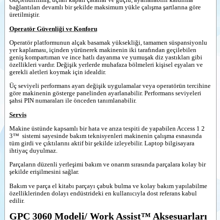
bağlantıları devamlı bir şekilde maksimum yükle çalışma şartlarına göre
üretilmiştir.
Operatör Güvenliği ve Konforu
Operatör platformunun alçak basamak yüksekliği, tamamen süspansiyonlu
yer kaplaması, içinden yürünerek makinenin iki tarafından geçilebilen
geniş kompartıman ve ince hatlı dayanma ve yumuşak diz yastıkları gibi
özellikleri vardır. Değişik yerlerde muhafaza bölmeleri kişisel eşyaları ve
gerekli aletleri koymak için idealdir.
Üç seviyeli performans ayarı değişik uygulamalar veya operatörün tercihine
göre makinenin gösterge panelinden ayarlanabilir. Performans seviyeleri
şahsi PIN numaraları ile önceden tanımlanabilir.
Servis
Makine üstünde kapsamlı bir hata ve arıza tespiti de yapabilen Access 1 2
3™
sistemi sayesinde bakım teknisyenleri makinenin çalışma esnasında
tüm girdi ve çıktılarını aktif bir şekilde izleyebilir. Laptop bilgisayara
ihtiyaç duyulmaz.
Parçaların düzenli yerleşimi bakım ve onarım sırasında parçalara kolay bir
şekilde erişilmesini sağlar.
Bakım ve parça el kitabı parçayı çabuk bulma ve kolay bakım yapılabilme
özelliklerinden dolayı endüstrideki en kullanıcıyla dost referans kabul
edilir.
GPC 3060 Modeli/ Work Assist™ Aksesuarları