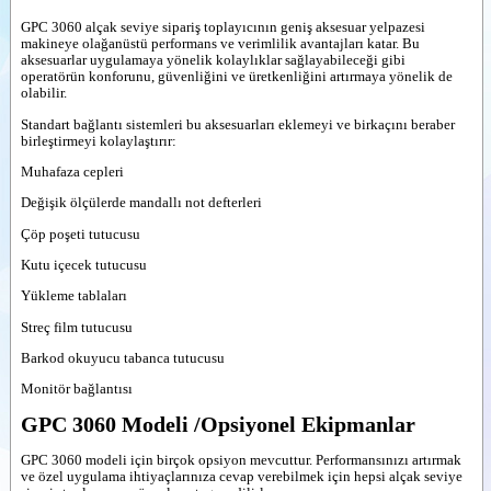
GPC 3060 alçak seviye sipariş toplayıcının geniş aksesuar yelpazesi
makineye olağanüstü performans ve verimlilik avantajları katar. Bu
aksesuarlar uygulamaya yönelik kolaylıklar sağlayabileceği gibi
operatörün konforunu, güvenliğini ve üretkenliğini artırmaya yönelik de
olabilir.
Standart bağlantı sistemleri bu aksesuarları eklemeyi ve birkaçını beraber
birleştirmeyi kolaylaştırır:
Muhafaza cepleri
Değişik ölçülerde mandallı not defterleri
Çöp poşeti tutucusu
Kutu içecek tutucusu
Yükleme tablaları
Streç film tutucusu
Barkod okuyucu tabanca tutucusu
Monitör bağlantısı
GPC 3060 Modeli /Opsiyonel Ekipmanlar
GPC 3060 modeli için birçok opsiyon mevcuttur. Performansınızı artırmak
ve özel uygulama ihtiyaçlarınıza cevap verebilmek için hepsi alçak seviye