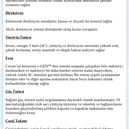
operasyonel ayarları otomatik olarak ayarlayarak makinenin şartlara
uymasını sağlar.
Direksiyon
Elektronik direksiyon standarttır, hassas ve duyarlı bir kontrol sağlar.
Akıllı direksiyon sistemi dönüşlerde sürüş hızını yavaşlatır.
Yürüyüş Ünitesi
Sessiz, entegre 3 fazlı (AC)
yürüyüş ve direksiyon motorları yüksek tork,
çabuk hızlanma, enerji tasarrufu ve düşük bakım maliyeti sağlar
Fren
Crown’un benzersiz e-GEN™ fren sistemi rampada çalışırken bile makineyi
durdururken ve makineyi bir daha hareket ettirene kadar duruyorken,
yüksek torklu AC motorun gücünü kullanır. Bu sistem çeşitli ayarlamaları
elemine eder ve diğer aşınma noktalarını hayat boyu bakımsız olarak
kullanabilme olanağı sağlar.
Güç Ünitesi
Sağlam güç ünitesi zorlu uygulamalara dayanıklı olarak tasarlanmıştır. 10
mm kalınlığındaki etek sacı yürüyüş ünitesini ve tekerlek ve bağlantılarını
korurken güçlendirilmiş çelikten kaporta ve kapaklar makinenin tüm
elektroniğini korur.
Çatal Takımı
Güçlendirilmiş, uçları kapalı çatallar ve güçlü, ayarlanabilir kaldırma