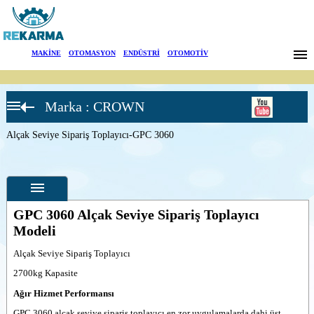
Markalar
MAKİNE
|
OTOMASYON
|
ENDÜSTRİ
|
OTOMOTİV
Haberler
Marka : CROWN
Hakkımızda
Alçak
Seviye
Sipariş
Alçak Seviye Sipariş Toplayıcı-GPC 3060
Sektörler
Toplayıcı
İstif
Makinası
Arama
Alçak
Seviye
Sipariş
İletişim
Toplayıcı-
GPC 3060 Alçak Seviye Sipariş Toplayıcı
GPC 3020
Modeli
Alçak
English
Özellikler
Seviye
Alçak Seviye Sipariş Toplayıcı
Sipariş
Toplayıcı-
Fotoğraflar
2700kg Kapasite
GPC 3040
Alçak
--
Genel
Ağır Hizmet Performansı
Seviye
Ürün
Sipariş
Fotoğrafları
GPC 3060 alçak seviye sipariş toplayıcı en zor uygulamalarda dahi üst