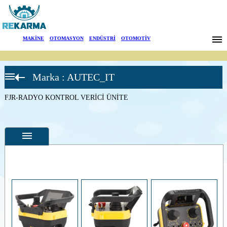
Markalar
MAKİNE
|
OTOMASYON
|
ENDÜSTRİ
|
OTOMOTİV
Haberler
Marka : AUTEC_IT
Hakkımızda
Dynamic
Seri Verici
Üniteler
FJR-RADYO KONTROL VERİCİ ÜNİTE
Sektörler
FJR-
RADYO
KONTROL
Arama
VERİCİ
ÜNİTE
FJM-
İletişim
RADYO
KONTROL
VERİCİ
English
Özellikler
ÜNİTE
FJS-
Fotoğraflar
RADYO
KONTROL
--
Genel
VERİCİ
Ürün
ÜNİTE
Fotoğrafları