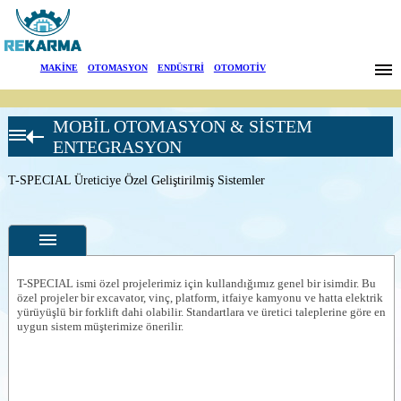
Markalar
MAKİNE
|
OTOMASYON
|
ENDÜSTRİ
|
OTOMOTİV
Haberler
MOBİL OTOMASYON & SİSTEM
Hakkımızda
MOBİL
ENTEGRASYON
OTOMASYON
UYGULAMALARI
Sektörler
T-SPECIAL Üreticiye Özel Geliştirilmiş Sistemler
Yükselebilir İş
Platformları &
Arama
İtfaiye araçları
T-GLOBAL
Gelişmiş Platform
İletişim
Kontrol Sistemi
T-SPECIAL ismi özel projelerimiz için kullandığımız genel bir isimdir. Bu
T-SPECIAL
özel projeler bir excavator, vinç, platform, itfaiye kamyonu ve hatta elektrik
Üreticiye Özel
English
yürüyüşlü bir forklift dahi olabilir. Standartlara ve üretici taleplerine göre en
Özellikler
Geliştirilmiş
uygun sistem müşterimize önerilir.
Sistemler
Fotoğraflar
T-GEO Geometrik
Kontrol Sistemi
--
Genel
T-GEO&move
Ürün
Platform Emniyet
Fotoğrafları