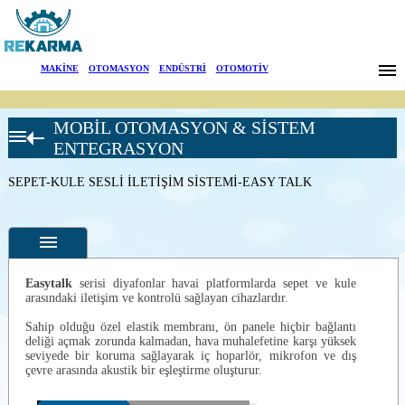
Markalar
MAKİNE
|
OTOMASYON
|
ENDÜSTRİ
|
OTOMOTİV
Haberler
MOBİL OTOMASYON & SİSTEM
Hakkımızda
ISB PLATFORMS
ENTEGRASYON
ÜRÜNLERİ
Sektörler
SEPET-KULE SESLİ İLETİŞİM SİSTEMİ-EASY TALK
AKSESUARLAR
SEPET
Arama
DENGELEME
ÜNİTESİ
SEPET-KULE
İletişim
SESLİ
Easytalk
serisi diyafonlar havai platformlarda sepet ve kule
İLETİŞİM
arasındaki iletişim ve kontrolü sağlayan cihazlardır.
SİSTEMİ-EASY
English
TALK
Özellikler
Sahip olduğu özel elastik membranı, ön panele hiçbir bağlantı
deliği açmak zorunda kalmadan, hava muhalefetine karşı yüksek
Fotoğraflar
seviyede bir koruma sağlayarak iç hoparlör, mikrofon ve dış
çevre arasında akustik bir eşleştirme oluşturur.
--
Genel
Ürün
Fotoğrafları