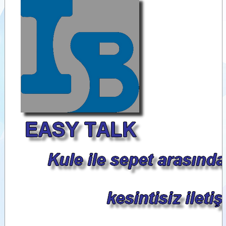
Videolar
Dokümanlar
Yardımcı
Ürünler
Benzer
Ürünler