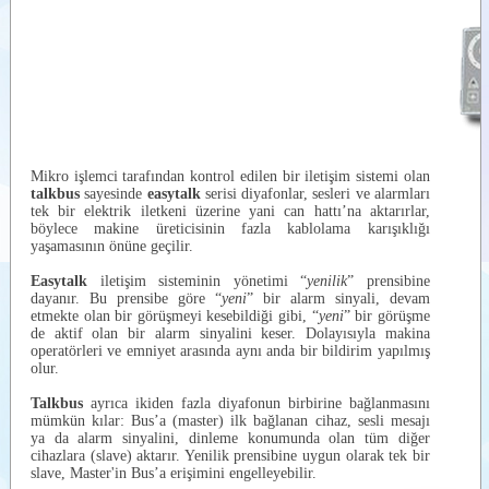
Mikro işlemci tarafından kontrol edilen bir iletişim sistemi olan
talkbus
sayesinde
easytalk
serisi diyafonlar, sesleri ve alarmları
tek bir elektrik iletkeni üzerine yani can hattı’na aktarırlar,
böylece makine üreticisinin fazla kablolama karışıklığı
yaşamasının önüne geçilir.
Easytalk
iletişim sisteminin yönetimi “
yenilik
” prensibine
dayanır. Bu prensibe göre “
yeni
” bir alarm sinyali, devam
etmekte olan bir görüşmeyi kesebildiği gibi, “
yeni
” bir görüşme
de aktif olan bir alarm sinyalini keser. Dolayısıyla makina
operatörleri ve emniyet arasında aynı anda bir bildirim yapılmış
olur.
Talkbus
ayrıca ikiden fazla diyafonun birbirine bağlanmasını
mümkün kılar: Bus’a (master) ilk bağlanan cihaz, sesli mesajı
ya da alarm sinyalini, dinleme konumunda olan tüm diğer
cihazlara (slave) aktarır. Yenilik prensibine uygun olarak tek bir
slave, Master'in Bus’a erişimini engelleyebilir.