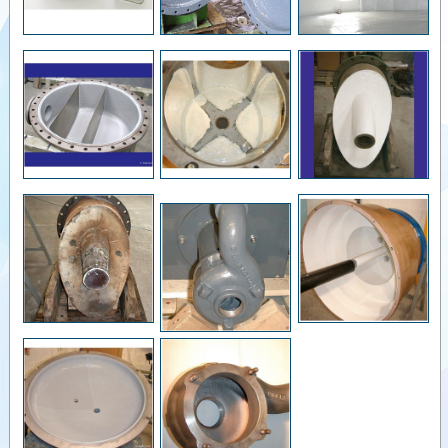
Videolar
Dokümanlar
Yardımcı
Ürünler
Benzer
Ürünler