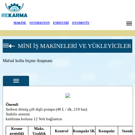
Markalar
MAKİNE
|
OTOMASYON
|
ENDÜSTRİ
|
OTOMOTİV
Haberler
MİNİ İŞ MAKİNELERİ VE YÜKLEYİCİLER
Hakkımızda
GIANT
ATAŞMANLARI
Sektörler
Mafsal kollu biçme Ataşmanı
Mülk & Arazi
bakım işleri
Dairesel çim
Arama
biçme
Cadde süpürme
ataşmanı
İletişim
Yabani ot fırçaları
English
Harman biçme
Önemli
Özellikler
Serbest dönüş çift dişli pompa (46 L / dk, 210 bar)
Toplamalı harman
Stabilo sistemi
Fotoğraflar
biçme
kaldırma koluna 12 Volt bağlantısı
Dairesel dönüşlü
--
Genel
Çim biçme
Kesme
Maks.
Ürün
Kontrol
Kompakt SK
Kompakt
Standar
genişliği
Uzaklık
Cadde yıkama
Fotoğrafları