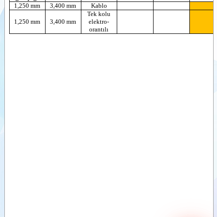
ataşmanları
1,250 mm
3,400 mm
Kablo
Tek kolu
Videolar
Mafsal kollu
1,250 mm
3,400 mm
elektro-
biçme Ataşmanı
orantılı
Dokümanlar
Dairesel Yabani ot
ve çok amaçlı
Ataşmanlar
süpürgeler
Yaprak toplama
Opsiyonel
Ataşmanı
Donanım