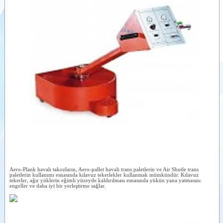
HAVA YASTIKLI
Videolar
TRANSPALET-
Airshuttle
Dokümanlar
HAVA YASTIKLI
KAĞIT BALYA
Yardımcı
TAŞIMA-
Ürünler
Rollmover
HAVA YASTIKLI
Benzer
KAĞIT BALYA
Ürünler
TAŞIMA-
Rollmaster
KENDİNDEN
YÜRÜYÜŞLÜ
HAVA YASTIĞI
ÇEKİCİLERİ
ÜRÜN
MUHAFAZA
KABİNLERİ
HAVA YASTIĞI-
HAVA
Aero-Plank havalı takozların, Aero-pallet havalı trans paletlerin ve Air Shutle trans
KONTROL
paletlerin kullanımı esnasında kılavuz tekerlekler kullanmak mümkündür. Kılavuz
ÜNİTELERİ
tekerler, ağır yüklerin eğimli yüzeyde kaldırılması esnasında yükün yana yatmasını
engeller ve daha iyi bir yerleştirme sağlar.
HAVA YASTIĞI
YEDEK SLAYT
ÜNİTELER
HAVA YATAKLI
PALETLER-