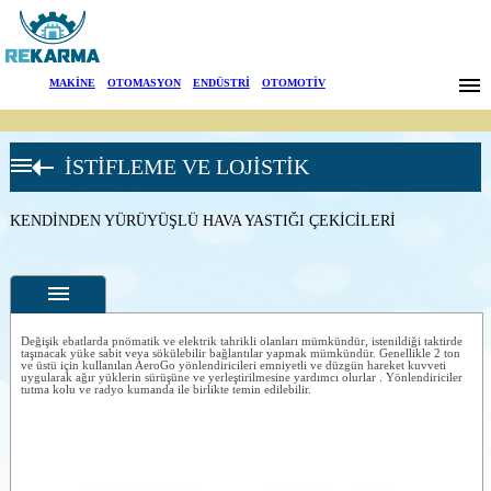
Markalar
MAKİNE
|
OTOMASYON
|
ENDÜSTRİ
|
OTOMOTİV
Haberler
İSTİFLEME VE LOJİSTİK
Hakkımızda
AEROGO HAVA
YASTIKLI AĞIR
YÜK
Sektörler
KENDİNDEN YÜRÜYÜŞLÜ HAVA YASTIĞI ÇEKİCİLERİ
KAYDIRMA
SİSTEMLERİ
Arama
Standart ürünler
HAVA
İletişim
YASTIKLI-
MODÜLER-
Değişik ebatlarda pnömatik ve elektrik tahrikli olanları mümkündür, istenildiği taktirde
YÜK TAŞIMA
taşınacak yüke sabit veya sökülebilir bağlantılar yapmak mümkündür. Genellikle 2 ton
ve üstü için kullanılan AeroGo yönlendiricileri emniyetli ve düzgün hareket kuvveti
English
HAVA YASTIKLI
uygularak ağır yüklerin sürüşüne ve yerleştirilmesine yardımcı olurlar . Yönlendiriciler
Özellikler
tutma kolu ve radyo kumanda ile birlikte temin edilebilir.
PALETLER-
AEORO
Fotoğraflar
PLANKS
HAVA YASTIKLI
--
Genel
TRANSPALET-
Ürün
Aero Pallets
Fotoğrafları