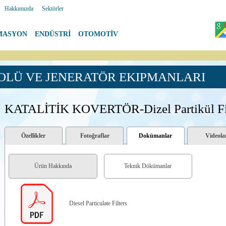
|
Hakkımızda
|
Sektörler
MASYON
|
ENDÜSTRİ
|
OTOMOTİV
OLÜ VE JENERATÖR EKIPMANLARI
KATALİTİK KOVERTÖR-Dizel Partikül Fili
Özellikler
Fotoğraflar
Dokümanlar
Videola
Ürün Hakkında
Teknik Dökümanlar
Diesel Particulate Filters