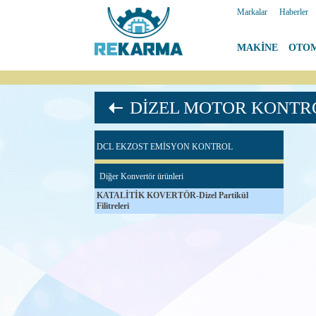
Markalar
|
Haberler
MAKİNE
|
OTO
DİZEL MOTOR KONTR
DCL EKZOST EMİSYON KONTROL
Diğer Konvertör ürünleri
KATALİTİK KOVERTÖR-Dizel Partikül
Filitreleri