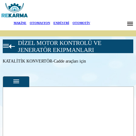
Markalar
MAKİNE
|
OTOMASYON
|
ENDÜSTRİ
|
OTOMOTİV
Haberler
DİZEL MOTOR KONTROLÜ VE
Hakkımızda
DCL EKZOST
JENERATÖR EKIPMANLARI
EMİSYON
KONTROL
Sektörler
KATALİTİK KONVERTÖR-Cadde araçları için
Katalitik
Konvertörler &
Arama
Susturucular
KATALİTİK
KONVERTÖR-
İletişim
Cadde araçları
için
KATALİTİK
English
Özellikler
KONVERTÖR -
Küçük motorlar
için-susturuculu
Fotoğraflar
--
Genel
Ürün
Fotoğrafları