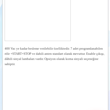
KONTROL
ALICI
Videolar
ÜNİTE
Dokümanlar
DCRM24-
RADYO
Yardımcı
KONTROL
ALICI
Ürünler
ÜNİTE
Benzer
DCRS13-
Ürünler
RADYO
KONTROL
ALICI
400 Vac ye kadar besleme verilebilir özelliktedir. 7 adet programlanabilen
ÜNİTE
röle +START+STOP ve dahili anten standart olarak mevuttur. Enable çıkışı,
HACRP8-
dâhili sinyal lambaları vardır. Opsiyon olarak korna sinyali seçeneğine
RADYO
KONTROL
sahiptir.
ALICI
ÜNİTE
MVRCAN-
RADYO
KONTROL
ALICI
ÜNİTE
MVRL9E-
RADYO
KONTROL
ALICI
ÜNİTE