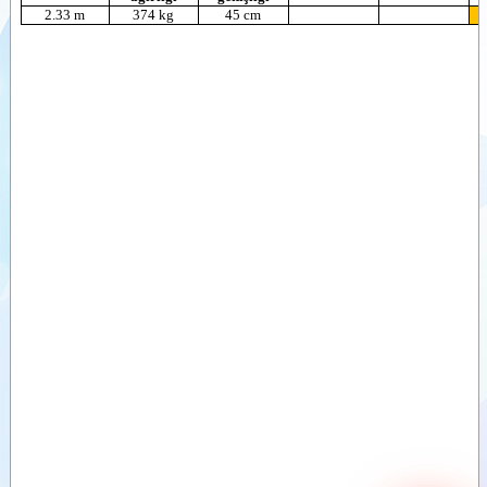
2.33 m
374 kg
45 cm
Videolar
Dokümanlar
Ataşmanlar
Opsiyonel
Donanım