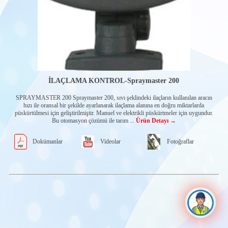
Sistemleri
Forklift Tartım
Sistemleri
Ekskavatör
Tartım Sistemi
RDS-
TARIMSAL
KONTROL
SİSTEMLERİ
(Son
İLAÇLAMA KONTROL-Spraymaster 200
Kullanıcı)
SPRAYMASTER 200 Spraymaster 200, sıvı şeklindeki ilaçların kullanılan aracın
Biçerdöverler
hızı ile oransal bir şekilde ayarlanarak ilaçlama alanına en doğru miktarlarda
püskürtülmesi için geliştirilmiştir. Manuel ve elektrikli püskürtmeler için uygundur.
Alan ölçümü
Bu otomasyon çözümü ile tarım ...
Ürün Detayı →
Tohum
Mibzerleri
Dokümanlar
Videolar
Fotoğraflar
Araç izleme
İlaçlama
kontrol
RDS-
TARIMSAL
KONTROL
SİSTEMLERİ
(Üretici)
İlaçlama