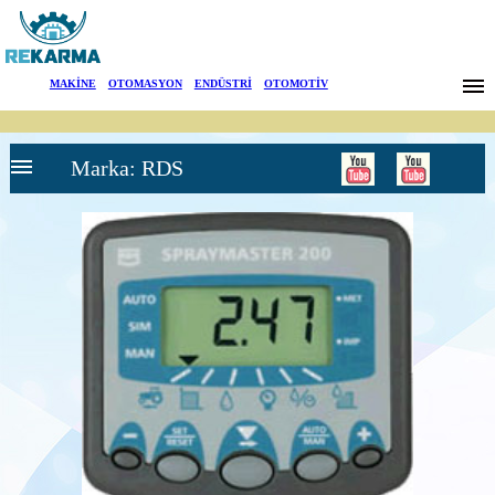
Markalar
MAKİNE
|
OTOMASYON
|
ENDÜSTRİ
|
OTOMOTİV
Haberler
Marka: RDS
Hakkımızda
Sektörler
Arama
RDS-
İletişim
YÜKLEYİCİ
TARTIM
SİSTEMLERİ
English
Lastikli
Yükleyici
Tartım
sistemleri
Telehandler
Tartım