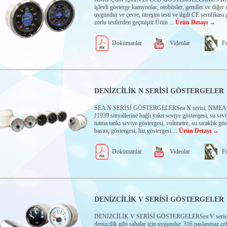
işlevli gösterge kamyonlar, otobüsler, gemiler ve diğer a
uygundur ve çevre, titreşim testi ve ilgili CE sertifikası g
zorlu testlerden geçmiştir.Ürün ...
Ürün Detayı →
Dokümanlar
Videolar
Fo
DENİZCİLİK N SERİSİ GÖSTERGELER
SEA N SERİSİ GÖSTERGELERSea N serisi, NMEA
J1939 sinyallerine bağlı yakıt seviye göstergesi, su sevi
tutma tankı seviye göstergesi, voltmetre, su sıcaklık gös
basınç göstergesi, hız göstergesi ...
Ürün Detayı →
Dokümanlar
Videolar
Fo
DENİZCİLİK V SERİSİ GÖSTERGELER
DENİZCİLİK V SERİSİ GÖSTERGELERSea V serisi 
denizcilik gibi sahalar için uygundur. 316 paslanmaz çe