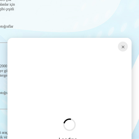
lanlar için
ibi çeşitli
toğraflar
×
2000 ve
ye göstergesi,
tergesi, yağ
toğraflar
araç ve
lik veya