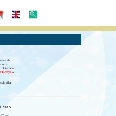
arasında
 serisi
US tarafından
n Detayı →
toğraflar
RÜMAN
MG çok