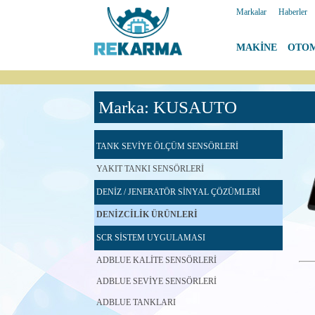
Markalar
|
Haberler
MAKİNE
|
OTO
Marka: KUSAUTO
TANK SEVİYE ÖLÇÜM SENSÖRLERİ
YAKIT TANKI SENSÖRLERİ
DENİZ / JENERATÖR SİNYAL ÇÖZÜMLERİ
DENİZCİLİK ÜRÜNLERİ
SCR SİSTEM UYGULAMASI
ADBLUE KALİTE SENSÖRLERİ
ADBLUE SEVİYE SENSÖRLERİ
ADBLUE TANKLARI