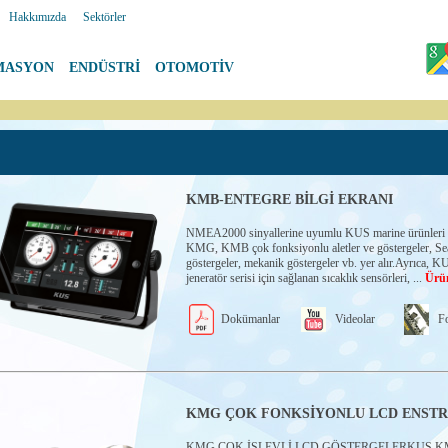
|
Hakkımızda
|
Sektörler
MASYON
|
ENDÜSTRİ
|
OTOMOTİV
KMB-ENTEGRE BİLGİ EKRANI
NMEA2000 sinyallerine uyumlu KUS marine ürünleri 
KMG, KMB çok fonksiyonlu aletler ve göstergeler, Sea
göstergeler, mekanik göstergeler vb. yer alır.Ayrıca, K
jeneratör serisi için sağlanan sıcaklık sensörleri, ...
Ürü
Dokümanlar
Videolar
Fo
KMG ÇOK FONKSİYONLU LCD ENST
KMG ÇOK İŞLEVLİ LCD GÖSTERGELERKUS K