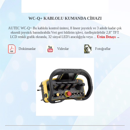
Sistemleri
Modüler
Serisi Verici
Üniteler
WC-Q+ KABLOLU KUMANDA CİHAZI
Modular Seri
Alıcı Üniteler
AUTEC WC-Q+ Bu kablolu kontrol ünitesi, 8 lineer joystick ve 3 adede kadar çok
eksenli joystick barındırabilir.Veri geri bildirim işlevi, özelleştirilebilir 2,8" TFT
Air Serisi
LCD renkli grafik ekranda, 32 sinyal LED'i aracılığıyla veya ...
Ürün Detayı →
Verici Üniteler
Air Serisi
Alıcı Üniteler
Dokümanlar
Videolar
Fotoğraflar