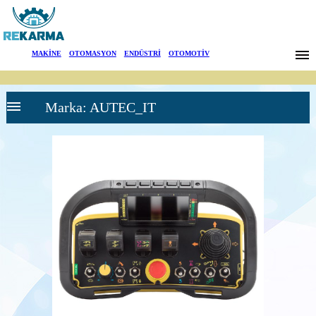
Markalar
MAKİNE
|
OTOMASYON
|
ENDÜSTRİ
|
OTOMOTİV
Haberler
Marka: AUTEC_IT
Hakkımızda
Sektörler
Arama
AUTEC
İletişim
RADYO
KONTROL
SİSTEMLERİ
English
Dynamic Seri
Verici Üniteler
Dynamic Seri
Alıcı Üniteler
Kablolu
Kumanda