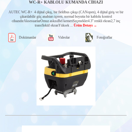
WC-R+ KABLOLU KUMANDA CİHAZI
AUTEC WC-R+ 4 dijital çıkış, bir fieldbus çıkışı (CANopen), 4 dijital giriş ve bir
çıkarılabilir güç anahtarı içeren, normal boyutta bir kablolu kontrol
cihazıdırAksesuarlarOmuz askısıBel kemeriSeçenekler4.3'' renkli ekran2,7 inç
transflektif ekranYüksek ...
Ürün Detayı →
Dokümanlar
Videolar
Fotoğraflar