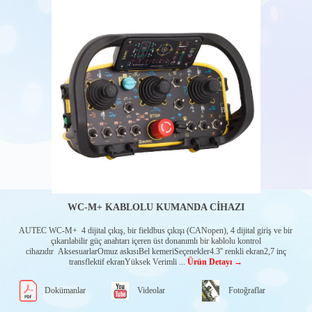
WC-M+ KABLOLU KUMANDA CİHAZI
AUTEC WC-M+ 4 dijital çıkış, bir fieldbus çıkışı (CANopen), 4 dijital giriş ve bir
çıkarılabilir güç anahtarı içeren üst donanımlı bir kablolu kontrol
cihazıdır AksesuarlarOmuz askısıBel kemeriSeçenekler4.3'' renkli ekran2,7 inç
transflektif ekranYüksek Verimli ...
Ürün Detayı →
Dokümanlar
Videolar
Fotoğraflar