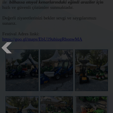
2016
ile
bilhassa otoyol kenarlarındaki eğimli araziler için
BURTARIM /
hızlı ve güvenli çözümler sunmaktadır.
BURSA TARIM
VE
HAYVANCILIK
Değerli ziyaretlerinizi bekler sevgi ve saygılarımızı
FUARI
sunarız.
2016 12.
ÖDEMİŞ SÜS
BİTKİLERİ VE
Festival Adres linki:
FİDANCILIK
FUARI
https://goo.gl/maps/EbU19ubiugRbonwMA
2016
İSTANBUL
FLOWERSHOW
FUARI