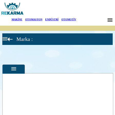
Markalar
MAKİNE
|
OTOMASYON
|
ENDÜSTRİ
|
OTOMOTİV
Haberler
Marka :
Hakkımızda
Sektörler
Arama
İletişim
English
Özellikler
Fotoğraflar
--
Genel
Ürün
Fotoğrafları