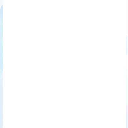
Videolar
Dokümanlar
Yardımcı
Ürünler
Benzer
Ürünler