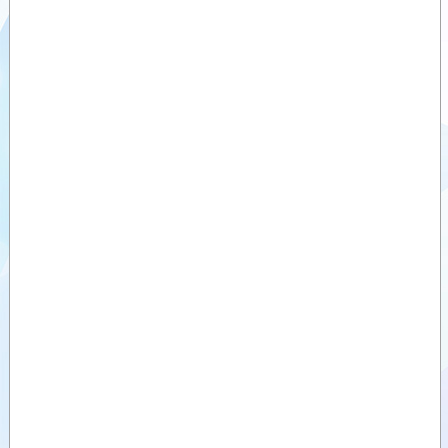
Videolar
Dokümanlar
Yardımcı
Ürünler
Benzer
Ürünler