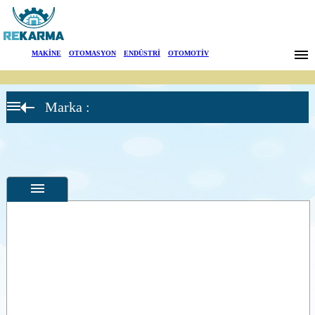
Markalar
MAKİNE
|
OTOMASYON
|
ENDÜSTRİ
|
OTOMOTİV
Haberler
Marka :
Hakkımızda
Sektörler
Arama
İletişim
English
Özellikler
Fotoğraflar
--
Genel
Ürün
Fotoğrafları