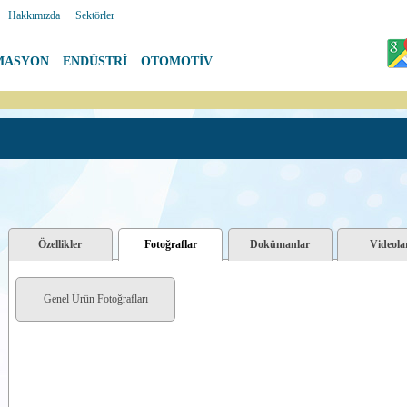
|
Hakkımızda
|
Sektörler
MASYON
|
ENDÜSTRİ
|
OTOMOTİV
Özellikler
Fotoğraflar
Dokümanlar
Videola
Genel Ürün Fotoğrafları