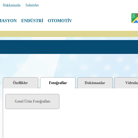
|
Hakkımızda
|
Sektörler
MASYON
|
ENDÜSTRİ
|
OTOMOTİV
Özellikler
Fotoğraflar
Dokümanlar
Videola
Genel Ürün Fotoğrafları