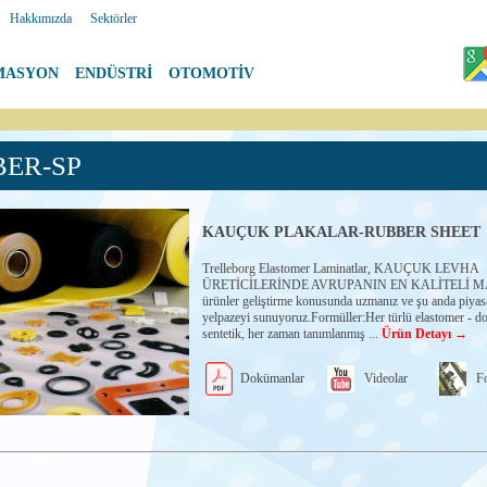
|
Hakkımızda
|
Sektörler
MASYON
|
ENDÜSTRİ
|
OTOMOTİV
BER-SP
KAUÇUK PLAKALAR-RUBBER SHEET
Trelleborg Elastomer Laminatlar, KAUÇUK LEVHA
ÜRETİCİLERİNDE AVRUPANIN EN KALİTELİ M
ürünler geliştirme konusunda uzmanız ve şu anda piyas
yelpazeyi sunuyoruz.Formüller:Her türlü elastomer - do
sentetik, her zaman tanımlanmış ...
Ürün Detayı →
Dokümanlar
Videolar
Fo