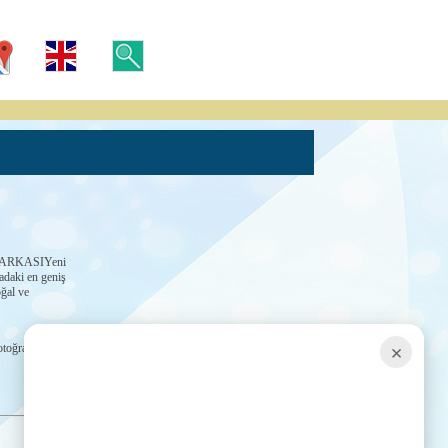
ARKASIYeni
adaki en geniş
ğal ve
×
toğraflar